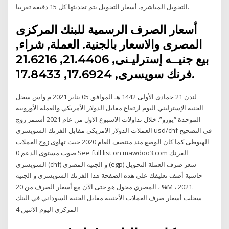
التحويل المباشرة. أسعار التحويل يتم تحديثها كل 15 دقيقة تقريبا.
أسعار الصرف الرسمية للبنك المركزى
المصرى والاسعار بالجنية. العملة, شراء,
بيع جنيــه إسترليـنى, 21.4406, 21.6216
فرنك سويسرى, 17.6924, 17.8433.
لندن 21 جمادى الأولى 1442 هـ الموافق 05 يناير 2021 م واس سجل
الجنيه الإسترليني اليوم ارتفاع مقابل الدولار الأمريكي والعملة الأوروبية
الموحدة “يورو”. خلال تداولات الاسبوع الاول من عام 2021 أستمر زوج
العملات الدولار الامريكى مقابل الفرنك السويسرى usd/chf فى التصحيح
الهبوطى كما كان الوضع منذ منتصف العام 2020 حيث تهاوى زوج العملات
صوب مستوى الدعم 0 See full list on mawdoo3.com الفرنك
السويسري (chf) و الجنيه المصري (egp) سعر صرف العملة التحويل
حاسبة أضف تعليقك على هذه الصفحة هذا الفرنك السويسري و الجنيه
المصري محول هو حتى الآن مع أسعار الصرف من 20 ، %M ، 2021.
سجلت أسعار صرف العملات الأجنبية مقابل الجنيه السوداني في البنك
المركزي اليوم الاثنين 4