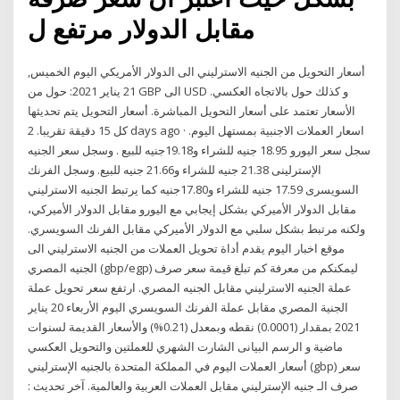
مقابل الدولار مرتفع ل
أسعار التحويل من الجنيه الاسترليني الى الدولار الأمريكي اليوم الخميس,
21 يناير 2021: حول من GBP الى USD و كذلك حول بالاتجاه العكسي.
الأسعار تعتمد على أسعار التحويل المباشرة. أسعار التحويل يتم تحديثها
كل 15 دقيقة تقريبا. 2 days ago · اسعار العملات الاجنبية بمستهل اليوم.
سجل سعر اليورو 18.95 جنيه للشراء و19.18جنيه للبيع . وسجل سعر الجنيه
الإسترلينى 21.38 جنيه للشراء و21.66 جنيه للبيع. وسجل الفرنك
السويسرى 17.59 جنيه للشراء و17.80جنيه كما يرتبط الجنيه الاسترليني
مقابل الدولار الأميركي بشكل إيجابي مع اليورو مقابل الدولار الأميركي،
ولكنه مرتبط بشكل سلبي مع الدولار الأميركي مقابل الفرنك السويسري.
موقع اخبار اليوم يقدم أداة تحويل العملات من الجنيه الاسترليني الى
الجنيه المصري (gbp/egp) ليمكنكم من معرفة كم تبلغ قيمة سعر صرف
عملة الجنيه الاسترليني مقابل الجنيه المصري. ارتفع سعر تحويل عملة
الجنية المصري مقابل عملة الفرنك السويسري اليوم الأربعاء 20 يناير
2021 بمقدار (0.0001) نقطه وبمعدل (0.21%) والأسعار القديمة لسنوات
ماضية و الرسم البيانى الشارت الشهري للعملتين والتحويل العكسي
أسعار العملات اليوم في المملكة المتحدة بالجنيه الإسترليني (gbp) سعر
صرف الـ جنيه الإسترليني مقابل العملات العربية والعالمية. آخر تحديث :