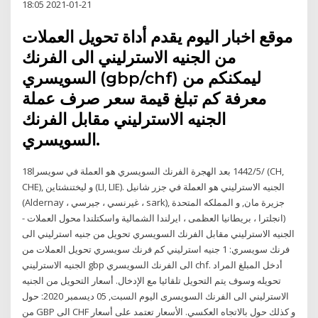
21-01-2021 18:05
موقع اخبار اليوم يقدم أداة تحويل العملات
من الجنيه الاسترليني الى الفرنك
السويسري (gbp/chf) ليمكنكم من
معرفة كم تبلغ قيمة سعر صرف عملة
الجنيه الاسترليني مقابل الفرنك
السويسري.
18‏‏/5‏‏/1442 بعد الهجرة الفرنك السويسري هو العملة في سويسرا (CH,
CHE), و ليختنشتاين (LI, LIE). الجنيه الاسترليني هو العملة في جزر شانيل
(Aldernay ، غيرنسي ، جيرسي ، sark), جزيرة مان, و المملكه المتحدة
(انجلترا ، بريطانيا العظمى ، ايرلندا الشمالية واسكتلندا محول العملات -
الجنيه الاسترليني مقابل الفرنك السويسري تحويل من جنيه استرليني الى
فرنك سويسري: 1 جنيه استرليني كم فرنك سويسري تحويل العملات من
الجنيه الاسترليني gbp الى الفرنك السويسري chf. أدخل المبلغ المراد
تحويله وسوف يتم التحويل تلقائيا مع الإدخال. أسعار التحويل من الجنيه
الاسترليني الى الفرنك السويسرى اليوم السبت, 05 ديسمبر 2020: حول
من GBP الى CHF و كذلك حول بالاتجاه العكسي. الأسعار تعتمد على أسعار