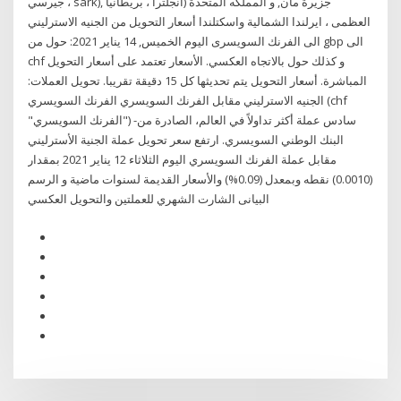
جيرسي ، sark), جزيرة مان, و المملكه المتحدة (انجلترا ، بريطانيا
العظمى ، ايرلندا الشمالية واسكتلندا أسعار التحويل من الجنيه الاسترليني
الى الفرنك السويسرى اليوم الخميس, 14 يناير 2021: حول من gbp الى
chf و كذلك حول بالاتجاه العكسي. الأسعار تعتمد على أسعار التحويل
المباشرة. أسعار التحويل يتم تحديثها كل 15 دقيقة تقريبا. تحويل العملات:
الجنيه الاسترليني مقابل الفرنك السويسري الفرنك السويسري (chf
"الفرنك السويسري") -سادس عملة أكثر تداولاً في العالم، الصادرة من
البنك الوطني السويسري. ارتفع سعر تحويل عملة الجنية الأسترليني
مقابل عملة الفرنك السويسري اليوم الثلاثاء 12 يناير 2021 بمقدار
(0.0010) نقطه وبمعدل (0.09%) والأسعار القديمة لسنوات ماضية و الرسم
البيانى الشارت الشهري للعملتين والتحويل العكسي