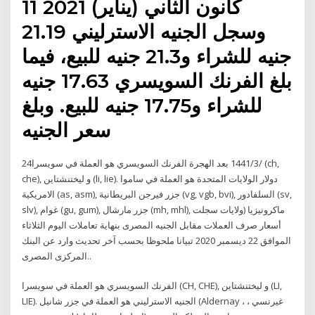
11 كانون الثاني (يناير) 2021
وسجل الجنيه الاسترليني 21.19
جنيه للشراء و21.3 جنيه للبيع، فيما
بلغ الفرنك السويسري 17.63 جنيه
للشراء و17.75 جنيه للبيع. وبلغ
سعر الجنيه
24‏‏/3‏‏/1441 بعد الهجرة الفرنك السويسري هو العملة في سويسرا (ch,
che), و ليختنشتاين (li, lie). دولار الولايات المتحدة هو العملة في ساموا
الامريكية (as, asm), جزر فيرجن البريطانية (vg, vgb, bvi), السلفادور (sv,
slv), غوام (gu, gum), جزر مارشال (mh, mhl), ماكرونيزيا (ولايات سجلت
أسعار صرف العملات مقابل الجنيه المصرى بنهاية تعاملات اليوم الثلاثاء
الموافق 22 ديسمبر 2020 تبيانا ملحوظا بحسب آخر تحديث وارد عن البنك
المركزى المصرى..
الفرنك السويسري هو العملة في سويسرا (CH, CHE), و ليختنشتاين (LI,
LIE). الجنيه الاسترليني هو العملة في جزر شانيل (Aldernay ، غيرنسي ،