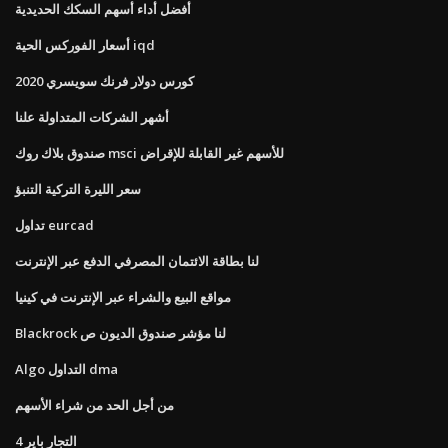
أفضل أداء أسهم السكك الحديدية
أسعار الفوركس الحية iqd
كورس دولار فرنك سويسري 2020
أشهر الشركات المتداولة علنا
صندوق بلاك روك msci للأسهم غير القابلة للإقراض
سعر الليرة التركية التنبؤ
تداول eurcad
لنا بطاقة الائتمان المصرفي الدفع عبر الإنترنت
مواقع البيع والشراء عبر الإنترنت في كينيا
Blackrock لنا مؤشر صندوق الديون ص
Algo التداول dma
من أجل الحد من شراء الأسهم
4 التجار باير