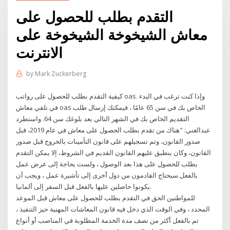
التقدم بطلب للحصول على
معاش الشيخوخة الشيخوخة على
الانترنت
by
Mark Zuckerberg
كيفية التقدم بطلب للحصول على رواتب oas. وإذا كنت ترغب في البدء
في تلقي معاش oas الخاص بك في سن 65 عامًا ، فيمكنك إرسال طلب
التقديم الخاص بك في الشهر التالي بعد بلوغك سن 64. واستطرد
عبدالغني: "هناك من تقدم بطلب الحصول على معاش في عام 2019، قبل
صدور القانون، وتم تسجيلهم على قانون التأمينات بالخروج قبل صدور
القانون، وكان ينطبق عليهم القانون القديم في الشروط، إلا يمكن التقدم
بطلب للحصول على هذا بعد الوصول ، ولست بحاجة إلى عرض عمل
بالفعل.سيحتاج القادمون من دول أخرى إلى تأشيرة عمل ، ويجب أن
يكونوا حاصلين عليها بالفعل قبل السفر إلى ألمانيا.
للمواطنين الحق في التقدم بطلب للحصول على معاش قبل الموعد
المحدد ، وفي الوقت الذي دخل فيه قانون المعاشات المهنية حيز التنفيذ ،
تم بالفعل أكثر من نصف مدة الخدمة المطلوبة في المناصب أو أنواع