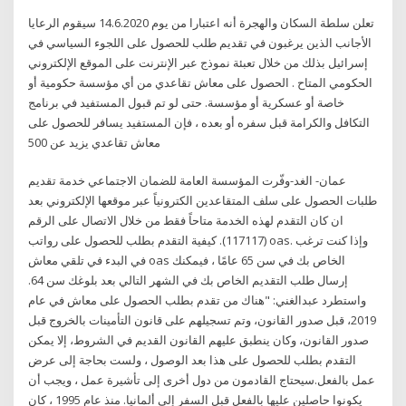
تعلن سلطة السكان والهجرة أنه اعتبارا من يوم 14.6.2020 سيقوم الرعايا
الأجانب الذين يرغبون في تقديم طلب للحصول على اللجوء السياسي في
إسرائيل بذلك من خلال تعبئة نموذج عبر الإنترنت على الموقع الإلكتروني
الحكومي المتاح . الحصول على معاش تقاعدي من أي مؤسسة حكومية أو
خاصة أو عسكرية أو مؤسسة. حتى لو تم قبول المستفيد في برنامج
التكافل والكرامة قبل سفره أو بعده ، فإن المستفيد يسافر للحصول على
معاش تقاعدي يزيد عن 500
عمان- الغد-وفّرت المؤسسة العامة للضمان الاجتماعي خدمة تقديم
طلبات الحصول على سلف المتقاعدين الكترونياً عبر موقعها الإلكتروني بعد
ان كان التقدم لهذه الخدمة متاحاً فقط من خلال الاتصال على الرقم
(117117). كيفية التقدم بطلب للحصول على رواتب oas. وإذا كنت ترغب
في البدء في تلقي معاش oas الخاص بك في سن 65 عامًا ، فيمكنك
إرسال طلب التقديم الخاص بك في الشهر التالي بعد بلوغك سن 64.
واستطرد عبدالغني: "هناك من تقدم بطلب الحصول على معاش في عام
2019، قبل صدور القانون، وتم تسجيلهم على قانون التأمينات بالخروج قبل
صدور القانون، وكان ينطبق عليهم القانون القديم في الشروط، إلا يمكن
التقدم بطلب للحصول على هذا بعد الوصول ، ولست بحاجة إلى عرض
عمل بالفعل.سيحتاج القادمون من دول أخرى إلى تأشيرة عمل ، ويجب أن
يكونوا حاصلين عليها بالفعل قبل السفر إلى ألمانيا. منذ عام 1995 ، كان