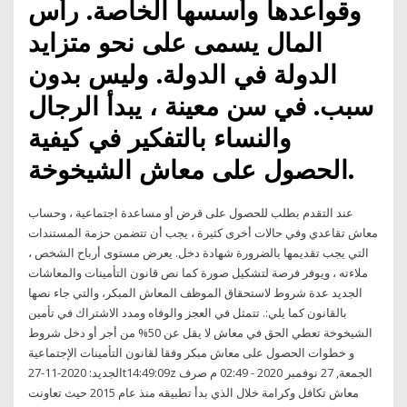
وقواعدها وأسسها الخاصة. رأس
المال يسمى على نحو متزايد
الدولة في الدولة. وليس بدون
سبب. في سن معينة ، يبدأ الرجال
والنساء بالتفكير في كيفية
الحصول على معاش الشيخوخة.
عند التقدم بطلب للحصول على قرض أو مساعدة اجتماعية ، وحساب
معاش تقاعدي وفي حالات أخرى كثيرة ، يجب أن تتضمن حزمة المستندات
التي يجب تقديمها بالضرورة شهادة دخل. يعرض مستوى أرباح الشخص ،
ملاءته ، ويوفر فرصة لتشكيل صورة كما نص قانون التأمينات والمعاشات
الجديد عدة شروط لاستحقاق الموظف المعاش المبكر، والتي جاء نصها
بالقانون كما يلي:. تتمثل في العجز والوفاه ومدد الاشتراك في تأمين
الشيخوخة تعطي الحق في معاش لا يقل عن 50% من أجر أو دخل شروط
و خطوات الحصول على معاش مبكر وفقا لقانون التأمينات الإجتماعية
الجديد: 2020-11-27t14:49:09z الجمعة, 27 نوفمبر 2020 - 02:49 م صرف
معاش تكافل وكرامة خلال الذي بدأ تطبيقه منذ عام 2015 حيث تعاونت