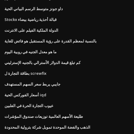
داو جونز متوسط ​​الرسم البياني الحية
Stockx قبالة أحذية رياضية بيضاء
الدولة الملكية الفيلم على الانترنت
بالنسبة لمعظم القدرة على رؤية المستقبل هو فائض للغاية
ما هو معدل الجنيه في روبية اليوم
كم تبلغ قيمة الدولار الأسترالي بالجنيه الإسترليني
بطاقة التجارة ل screwfix
جايبي يربط سعر السهم المستهدف
أسعار الفوركس الحية iqd
عيوب التجارة الحرة في الفلبين
طليعة الأسهم العالمية توزيعات صندوق المؤشرات
الذهب والفضة الموحدة تمويل شركة بترولية المحدودة