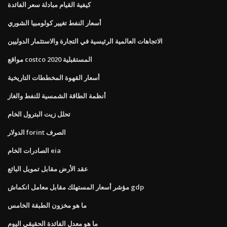
كيفية القيام مبادلة سعر الفائدة
أسعار النفط تغيير كولومبيا الشوري
الاتجاهات العالمية الرئيسية في التجارة والاستثمار الدوليين
مواقع costco المستقبلية 2020
أسعار القهوة المخططات التاريخية
أنظمة الطاقة الشمسية للنفط والغاز
تحلل زيت البترول الخام
الدولار forint الصرف
الصادرات الخام eia
عقد الأرض مقابل تمويل البائع
مؤشر أسعار المستهلك مقابل معامل انكماش gdp
ما هو مخزون الطبقة الخامس
ما هو معدل الفائدة الحقيقي اليوم