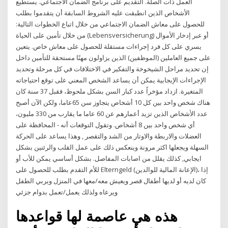
العمل ذات الصلة. التقديم على برنامج الضمان الاجتماعي. يستطيع
الأشخاص الذين انطبقت عليه الشروط السابقة أن يتقدموا بطلب
للحصول على معاش الضمان الاجتماعي من خلال اتباع الخطوات التالية:
من خلال تأمين على الحياة (Lebensversicherung) أو عبر إدخار الأموال
يسري على كل فرد إجراءات مستقلة للحصول على معاش خاص. يتعين
على جميع العاملين (الموظفين) الذين يزاولون مهنًا مستحقة للتأمين داخل
إن تحديد مراحل الشيخوخة والتفكير في الاختلافات في كل مرحلة وتحديد
الإجراءات الإيجابية يمكن أن يساعد الشخص المعني على توقع احتياجاته
المتغيرة. ازداد مؤخراً عدد كبار السن بشكل ملحوظ، فقبل 37 سنة كان
هناك شخص واحد بين كل 10 أشخاص يتجاوز سن 65عاما، ولكن الآن أصبح
عدد الأشخاص الذين تزيد أعمارهم عن 60 عاما ما يقارب من 330 مليون،
أي شخص واحد بين 8 أشخاص. وتقول التوقعات أنه - المحافظة على
العضلات والاربطة والاوتار من الشد والتقصر , وهذا يساعد على الحركة
السهلة ويجعلها اكثر مرونة وينعكس ذلك على عمل القلب والرئنين بشكل
ايجابي, كذلك يقلل من اصابات المفاصل. بشكل أساسي يمكن للأب أو
للأم التقدم بطلب للحصول على Elterngeld (الإعانة المالية للوالدين)، إذا
كان لديه أو لديها أطفال قصر ويعيش معه/معها في المنزل ويربي الطفل
ويرعاه ولذلك يعمل/تعمل بدوام جزئي
هذه هي عاصمة لها قواعدها