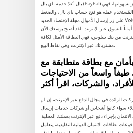
بال. تُعدّ خدمة باي بال (PayPal) أشهر طرق الدفع عبر الإنترنت، أو تحويل النقود، حيث تمتاز بسهولتها، فهي
المُستخدم عمله هو فتح حساب باي بال، والضغط
على زر إرسال الأموال مجلة الإقتصاد الجديد Volume 3, Numéro 2, Pages 25-44 . آلية الدفع الالكتروني
أماناً للتسوق عبر الإنترنت. لقد أصبح بوسعك الآن
ترنت من بنك بيبلوس، فهي البطاقة الأمثل لكافة
مشترياتك عبر الإنترنت وفي نقاط البيع.
بأمان مع بطاقة متطابقة مع
يفاً واسعاً من الاحتياجات
كات الرائدة في مجال الدفع عبر الإنترنت، إن لم
ملاء سواء كانوا أشخاص أو شركات خدمات إرسال
تمان بإجراء دفع عبر الإنترنت بعملتك المحلية.
اقات الائتمان الدولية التقليدية، يتعامل Flywire مع العملات الأجنبية ولذلك فسوف
تعرف المبلغ بالضبط الذي دفع الرسوم عبر شبكة الإنترنت 10. ما هي البطاقات التي يمكنني استخدامها لدفع