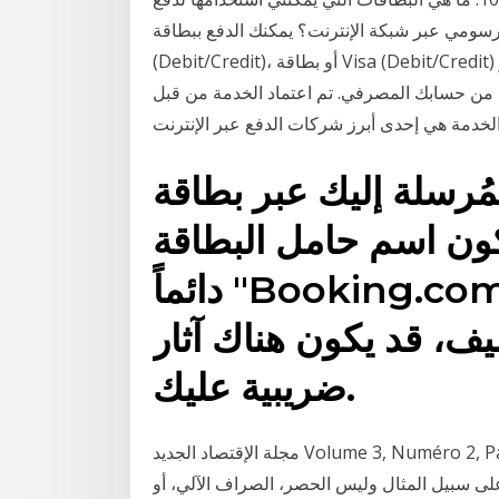
سومي عبر شبكة الإنترنت؟ يمكنك الدفع ببطاقة American Express، أو JCB، أو Master Card
(Debit/Credit)، أو بطاقة Visa (Debit/Credit) أو Union Pay. 11. ويمكنك هنا عبر الواجهة ترتيب التحويل
بك المصرفي. تم اعتماد الخدمة من قبل TÜV وتعمل منذ عام 2006. لشركة Klarna التي
مُرسلة إليك عبر بطاقة
يكون اسم حامل البطاقة
دائماً "Booking.com (Agent)". عندما يتم
ف، قد يكون هناك آثار
ضريبية عليك.
مجلة الإقتصاد الجديد Volume 3, Numéro 2, Pages 25-44 . آلية الدفع الالكتروني باستعمال بطاقة
 على سبيل المثال وليس الحصر، الصراف الآلي، أو