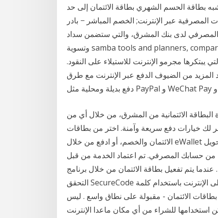
شبه بطاقة الحسم الشهري بطاقة الائتمان إلى حد
دمات المصرفية عبر الإنترنت; الخصم المباشر − بادر
المصرفي لدى بنك المشرق، والتي ستضمن سداد
وتسوية samba tools and planners, compare credit cards, credit card finder كلما زاد عدد
 يبتكرها مجرمو الإنترنت للاستيلاء على النقود.
ريد المزيد من الضيوف الدفع عبر الإنترنت مع طرق
ة البطاقة الائتمانية من المشرق، من خلال أي من
وفر لك خيارات دفع سريعة وآمنة. اختر من بطاقات
الائتمان والخصم، أو ادفع من خلال eWallet أو التحويل المصرفي. ويمكنك هنا عبر الواجهة ترتيب التحويل
بك المصرفي. تم اعتماد الخدمة من قبل TÜV وتعمل منذ عام 2006. لشركة Klarna التي
ندما يتم تفعيل بطاقة الائتمان من خلال برنامج
التحقق SecureCode عبر فيزا أو ماستركارد سيصبح بإمكانك تأكيد المعاملة على الإنترنت باستخدام كلمة
 : بطاقات الائتمان - مقبولة على نطاق واسع . ليس
ن استخدامها للشراء من أي مكان ماعدا الإنترنت