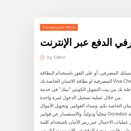
Portwood19939
رفي الدفع عبر الإنترنت
by
Editor
حسابك المصرفي، أو على الفور باستخدام البطاقة
المصرفية او بطاقة الائتمان الخاصة بك Visa Checkout. ببساطة، قمّ بتسجيل بطاقة الائتمان أو مسبقة
من بيت التمويل الكويتي "بيتك" في خدمة "Visa Checkout" ثم تمتّع بالتسوّق عبر الإنترنت
من خلال عملية تسجيل الدخول لمرة واحدة.
ان الخاصة بكم، وسداد الفواتير، وتحويل الأموال
محلياً ودولياً، والاستفسار عن فواتير Ooredoo وسدادها عبر الإنترنت، وإعادة تعبئة بطاقة شحن بطاقة
 عمليات الاحتيال عبر رمز الأمان باستخدام كلمة
. صُب فلوس منصة للدفع عبر الإنترنت تمكنك من