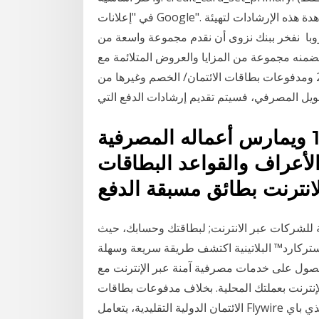
في "إعلانات Google". تم تحسين هذه الإرشادات لتهيئة نظامك الحالي. لمشاهدة هذه الإرشادات لتهيئة
, أروبا نفخر ببنك نزوى أن نقدم مجموعة واسعة من
متضمنه مجموعة من المزايا والعروض المتلائمة مع
احتياجاتكم. بطاقات الائتمان 23 كانون الثاني (يناير) 2020 ومدفوعات بطاقات الائتمان/ الخصم وغيرها من
تأسس في العام 1996 ويمارس أعماله المصرفية
لأعراف والقواعد البطاقات
ة للشركات عبر الانترنت; لبطاقتك وحسابك، حيث
ستركارد™ البلاتينية اكتشف طريقة سريعة وسهلة
ى خدمات مصرفية آمنة عبر الإنترنت مع hsbc في بضع خطوات.
لإنترنت بعملتك المحلية. بخلاف مدفوعات بطاقات
الائتمان الدولية التقليدية، يتعامل Flywire مع العملات الأجنبية ولذلك فسوف تعرف المبلغ بالضبط الذي باي