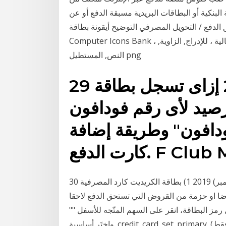
البنكية أو البطاقات البريدية مسبقة الدفع أو عن
ع / التحويل المصرفي التوضيح أيقونة بطاقة magstriped ، بطاقة الائتمان بطاقة الخصم
Computer Icons Bank ، تكامل الحساب المصرفي مع الحسابات المصرفية الحالية ، للإدراج, الزاوية,
النص, المستطيل png
29 كانون الأول (ديسمبر) 2014 إزاى تسجل بطاقة
صيد لأى رقم فودافون
ودافون" وطريقة إضافة
F Club Medi.
30 تشرين الثاني (نوفمبر) 2019 1) بطاقة الكريديت كارد المصرفية Credit Card: وتصدر من قبل البنك أو أي
ة من القروض التي تستحق الدفع لاحقا. Prepaid card: تعد
مز البطاقة، انقر على السهم المتّجه للأسفل ""
واختَر أساسية. credit_card_set_primary. (الهند فقط) في حال كان مصرف بطاقة لمحة عن طرق الدفع