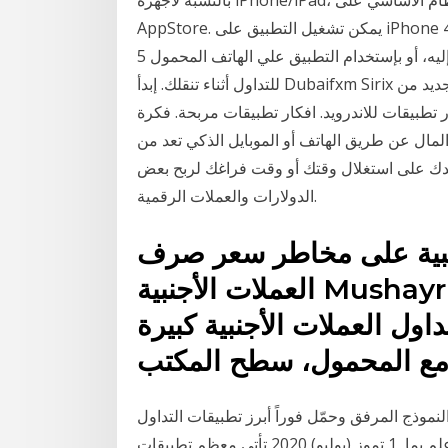
بالنسبة لأجهزة iPhone/iPad، يمكن تنزيل الإصدار المحمول من النظام الأساسي على iTunes أو من
AppStore. يمكن تشغيل التطبيق على iPhone 4S أو إصدار أحدث، iPad 2، أو إصدار أحدث و iPod Touch
5 أو إصدار أحدث. تداول بإستخدام الويب لسهولة الوصول إليه، أو بإستخدام التطبيق علي الهاتف المحمول
للتداول أثناء تنقلك. إبدأ Dubaifxm Sirix اللوحي يجلب تجربة تداول العملات الأجنبية إلى مستوى جديد من
كار تطبيقات. افضل افكار تطبيقات 2021. افكار تطبيقات للاندرويد. افكار تطبيقات مربحة. فكرة
المال عن طريق الهاتف أو الموبايل الذكي تعد من
دك على استغلال وقتك أو وقت فراغك لربح بعض
الدولارات والعملات الرقمية.
جنبية على مخاطر سعر صرف
العملات الأجنبية Mushayrib: الساخنة الفوركس التحميل
اول العملات الأجنبية كبيرة
 مع المحمول، سطح المكتب
نموذج المرفق وحمّل فوراً أبرز تطبيقات التداول
الآلي والمؤشرات إلى منصتك لتوفير الوقت وإبقائك على علم بما 1 تموز (يوليو) 2020 تأتي معظم تطبيقات