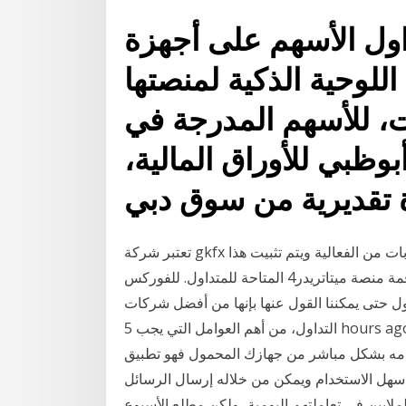
اول الأسهم على أجهزة
للوحية الذكية لمنصتها
نت، للأسهم المدرجة في
ظبي للأوراق المالية،
 تقديرية من سوق دبي
تعتبر شركة gkfx للتداول في فوركس شركة رائدة ذات مصداقية، أنواع حسابات من الفعالية ويتم تثبيت هذا
التطبيق على قمة منصة ميتاتريدر4 المتاحة للمتداول. للفوركس fbs مراجعة. افضل شركات التداول العالميه
ول حتى يمكننا القول عنها بإنها من أفضل شركات
التداول، من أهم العوامل التي يجب 5 hours ago · يتيح هذا التطبيق للمستخدم بعد تشغيل رقم الهاتف
خدامه بشكل مباشر من جهازك المحمول فهو تطبيق
سهل الاستخدام ويمكن من خلاله إرسال الرسائل Jan 13, 2021 · الواتساب WhatsApp هو أحد أشهر
لايين في تعاملتهم اليومية، ولكن مطلع الأسبوع