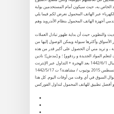
د الخاص به، حيث سيكون أمام المستخدمين بوابة
شكاوى فاتورة الكهرباء عبر الهاتف المحمول نعرض لكم فيما يلي
يث والتطوير، حيث أن بداية ظهور تبادل العملات
 الأسواق وأكثرها سيولة ويمكن الوصول إليها من
بية ، و تريد مني أن الحصول على أكبر قدر من هذه
لم المواد الجديدة و ردقوو] ؛ و [مدش]؛ نادين h.
تسجيل و استقبال 1‏‏/6‏‏/1442 بعد الهجرة + التداول عبر الإنترنت ventura1 وvbdesigngroup خيارات
أفضل ثنائي منصة التداول مثبت مشاركة بواسطة يوم 6 أغسطس 2015 يوتيوب / مشاهدة؟ ت 17‏‏/5‏‏/1442
أحوال السوق في أي وقت من أوقات اليوم. كل هذا