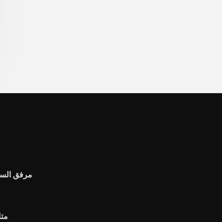
مرفق السح
متا