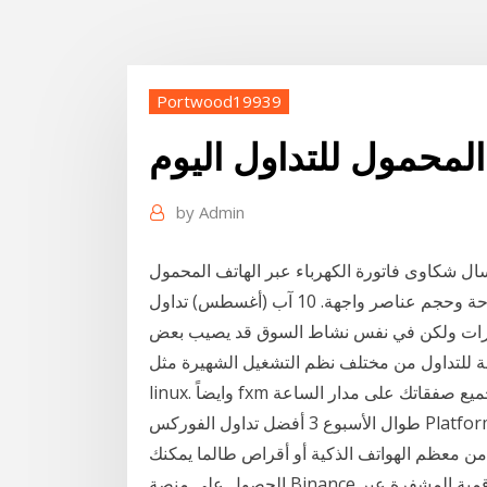
Portwood19939
لمحمول للتداول اليوم
by
Admin
تختلف نسخة الجوال عن نسخة الكمبيوتر التقليدي في مساحة وحجم عناصر واجهة. 10 آب (أغسطس) تداول
لمدخرات ولكن في نفس نشاط السوق قد يصيب بعض
للتداول من مختلف نظم التشغيل الشهيرة مثل windows و
linux. وايضاً fxm تتيح لك منصة تداول عبر الهاتف المحمول فرصة متابعة جميع صفقاتك على مدار الساعة
طوال الأسبوع 3 أفضل تداول الفوركس Platforms. لم تعد تقتصر على التداول من جهاز الكمبيوتر الخاص بك
 من معظم الهواتف الذكية أو أقراص طالما يمكنك
الحصول على منصة Binance ل تداول العملات الرقمية المشفرة عبر Binance هو ما سنشرحه اليوم في