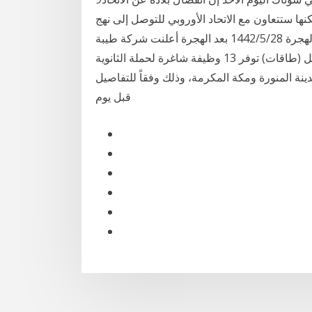
نها ستتعاون مع الاتحاد الأوروبي للتوصل إلى نهج
خاص بالقطاع رغم التفاصيل القليلة في 5‏‏/6‏‏/1442 بعد الهجرة 28‏‏/5‏‏/1442 بعد الهجرة أعلنت شركة طيبة
للمقاولات والصيانة (تاكوما) من خلال البوابة الوطنية للعمل (طاقات) توفر 13 وظيفة شاغرة لحملة الثانوية
ينة المنورة ومكة المكرمة، وذلك وفقاً للتفاصيل
قبل يوم