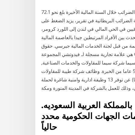
دفعت صناعة الخدمات المالية في بريطانيا مبلغا قياسيا من الضرائب خلال السنة المالية الأخيرة بلغ نحو 72.1
) حسبما قالت هيئة الضرائب البريطانية في تقرير، يزيد الضغط على
يف 1962 كتب أحد المصرفيين في الحي المالي في لندن إلى اللورد كرومر،
دث بين الأفراد المرتبطين جيدا بالعاصمة المالية
ظمة من قبل لجنة الخدمات المالية جيرسي. حقوق
فيدوتشي® هي علامة تجارية مسجلة لـ فيدوتشي المجموعة
ما شركة سيما للمقاولات والخدمات الصناعية,
المنطقة الشرقية - المملكة العربية السعودية, 3 إلى 5 عاما من الخبرة. وظائف شركة طيبة للمقاولات
والصيانة تاكوما تعلن شركة طيبة للمقاولات والصيانة (تاكوما) عن توفر 13 وظيفة ادارية وامنية شاغرة لحملة
لي، وذلك للعمل بالشركة في المدينة المنورة ومكة
 بالمملكة العربية السعوديه.
مات الجهات الحكومية محدد
حالياً