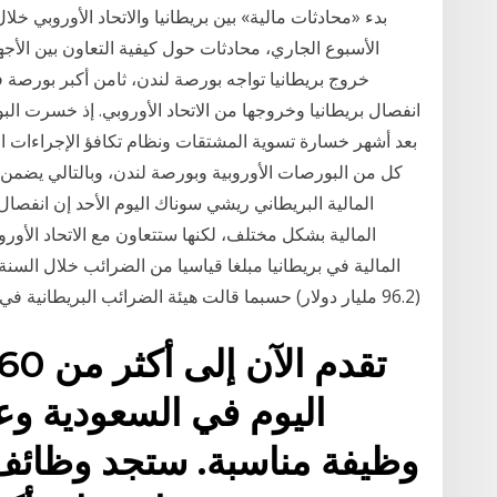
الأسبوع الجاري، محادثات حول كيفية التعاون بين الأجهز
خروج بريطانيا تواجه بورصة لندن، ثامن أكبر بورصة ف
انفصال بريطانيا وخروجها من الاتحاد الأوروبي. إذ خسرت البو
بعد أشهر خسارة تسوية المشتقات ونظام تكافؤ الإجراءات ال
كل من البورصات الأوروبية وبورصة لندن، وبالتالي يضمن
المالية البريطاني ريشي سوناك اليوم الأحد إن انفصال ب
المالية بشكل مختلف، لكنها ستتعاون مع الاتحاد الأ
(96.2 مليار دولار) حسبما قالت هيئة الضرائب البريطانية في تقرير، يزيد الضغط على الحكومة لضمان شروط
اليوم في السعودية 
وظيفة مناسبة. ستجد وظائ