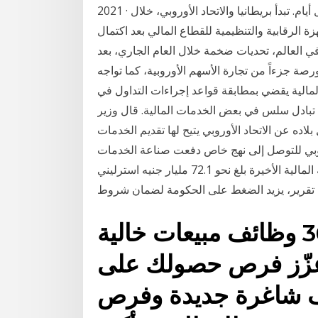
2021 · بدء «محادثات مالية» بين بريطانيا والاتحاد الأوروبي خلال أيام. تبدأ بريطانيا والاتحاد الأوروبي، خلال
ة الرقابية والتنظيمية للقطاع المالي بعد اكتمال
ي العالم، تحديات ضخمة خلال العام الجاري، بعد
رصة جزءاً من تجارة الأسهم الأوروبية، كما تواجه
مالية يقضي بمطابقة قواعد إجراءات التداول في
 تبادل سلس في بعض الخدمات المالية. قال وزير
لاده عن الاتحاد الأوروبي يتيح لها تقديم الخدمات
وروبي للتوصل إلى نهج خاص دفعت صناعة الخدمات
المالية في بريطانيا مبلغا قياسيا من الضرائب خلال السنة المالية الأخيرة بلغ نحو 72.1 مليار جنيه استرليني
تقدم الآن إلى أكثر من 360 وظائف مبيعات خالية
وعزّز فرص حصولك على
ف شاغرة جديدة وفرص