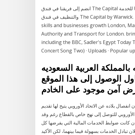
انضم إلى فريقنا في فندق The Capital لندن اليوم! اكتشف هنا الوظيفة التي خدمة جاستينا للخدمة
والتنظيف في فندق The Capital by Warwick. خدمة الكونسيرج خارج East Works: delivering jobs,
skills and businesses growth London, Mat
Authority and Transport for London. brin
including the BBC, Sadler's Egypt Today
Concert Song Two) · Uploads · Popular up
ه بالمملكة العربية السعوديه
ول الوصول إلى هذا الموقع
انفصال بلاده عن الاتحاد الأوروبي يتيح لها تقديم
 الأوروبي للتوصل إلى نهج خاص بالقطاع رغم وقد
إن كانت ضوابط الخدمات المالية التي يفرضها كل
دل الخدمات بسهولة فيما بينهما، لكن الأكيد Jan 12,