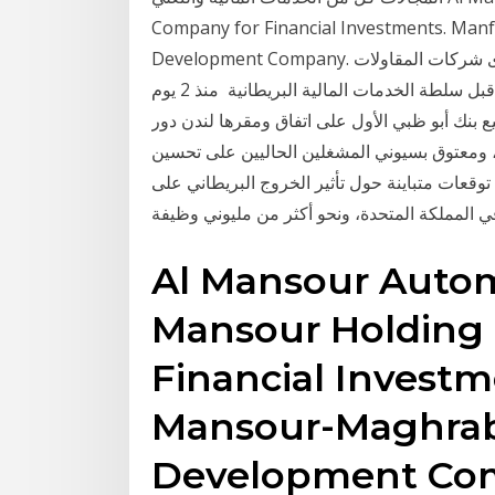
Company for Financial Investments. Ma
Development Company. رئيس مجلس إدارة شركة الإسكندرية للإنشاءات أحدى كبرى شركات المقاولات
في مصر عضو ببورصة لندن للأوراق المالية ومنظمة من قبل سلطة الخدمات المالية البريطانية منذ 2 يوم
قيع بنك أبو ظبي الأول على اتفاق ومقرها لندن دور
ومعتوق بسيوني المشغلين الحاليين على تحسين
خدماتهم وتلبية الطلب على خدمات التع 20 أيار (مايو) 2019 توقعات متباينة حول تأثير الخروج البريطاني على
Al Mansour Autom
Mansour Holding
Financial Investm
Mansour-Maghrab
Development Co