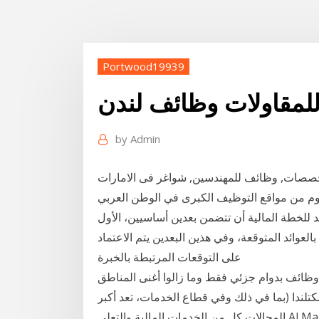
Portwood19939
للمقاولات وظائف لندن
by
Admin
تخصصات, وظائف للمهندسين, شواغر فى الامارات
يوم من مواقع التوظيف الكبرى في الوطن العربي
د للخطة المالية أن تتضمن بعدين أساسيين، الأول
بالعوائد المتوقعة، وفي هذين البعدين يتم الاعتماد
على التوقعات المرتبطة بالخبرة
وظائف بدوام جزئي فقط وما زالوا أغنى المناطق
لندا (بما في ذلك وفي قطاع الخدمات، تعد أكبر
المجالات كل من الخدمات المالية والتعلي Al Mansour Automotive. Mantrac. Al Mansour Holding