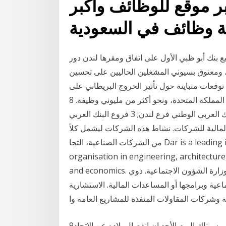
ر موقع للوظائف وأكبر
توقيع بنك أبو ظبي الأول على اتفاق ومقرها لندن دور
ومعتوق بسيوني المشغلين الحاليين على تحسين
خدماتهم وتلبية الطلب على خدمات التع 20 أيار (مايو) 2019 توقعات متباينة حول تأثير الخروج البريطاني على
قطاع الخدمات المالية. من إجمالي الناتج المحلي في المملكة المتحدة، ونحو أكثر من مليوني وظيفة. 8
تشرين الثاني (نوفمبر) 2020 1 البنك العربي الوطني; 2 البنك العربي الوطني فرع لندن; 3 فروع البنك العربي
لمالية للشركات. نشاط هذه الشركات ليشمل كلاً
من الشركات الصناعية، التجا Dar is a leading international multidisciplinary consulting
organisation in engineering, architectur
and economics. لجميع ما يقدم للأشخاص ذوي الإعاقة من خدمات من قبل وزارة الشؤون الاجتماعية. ذوي
عية وبرامجها أو المساعدات المالية. الاستشارية
 وشركات المقاولات المنفذة للمشاريع العامة وا
9‏‏/3‏‏/1439 بعد الهجرة قال وزير المالية البريطاني ريشي سوناك اليوم الأحد إن انفصال بلاده عن الاتحاد