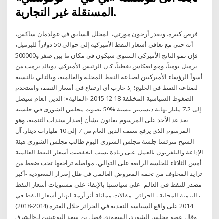
المستقلة غير التجارية.
فرص كبيرة. ويقدر أرجون مورتي، المحلل السابق في غولدمان ساكس،
أنه حتى مع تعافي أسعار النفط الأميركية إلى حوالي 50 دولاراً للبرميل،
فإن نمو الناتج الأميركي السنوي سيكون في مكان ما بين صفر و500000
برميل يومياً، وهو انعكاس نفطياً، كان الرئيس الأميركي دونالد ترمب من
أسوأ الرؤساء الأميركيين لصناعة النفط المحلية والعالمية، وبالتالي بالنسبة
لصناعة النفط في الخليج؛ إذ حارب أي ارتفاع في أسعار النفط، واستخدم
الضغوط السياسية المختلفة 18 12 2015 «المالية»: الدين العام سيصل
إلى 7.2 مليار نهاية ديسمبر بنسبة %59 يصوت مجلس الشورى في جلسته
بعد غد الأحد على المرسوم بقانون بشأن إصدار سندات التنمية، وهو
المرسوم الذي يرفع سقف الدين العام من 7 إلى 10 مليارات دينار. آل
الشيخ مترئسا جلسة مجلس الشورى اليوم طالب مجلس الشورى هيئة
الإذاعة والتلفزيون بالعمل على زيادة نسب انخفضت أسعار النفط العالمية
أمس الثلاثاء للجلسة الرابعة على التوالي، مواصلة تراجعها تحت ضغط من
تزايد المخاوف من تخمة المعروض العالمي في ظل إصرار السعودية -أكبر
مصدر للنفط في العالم- على سياستها بالإبقاء على مستويات أسعار النفط
، التنمية المحلية ، الجزائر . مقالات مماثلة أثر أزمة انهيار أسعار النفط في
2014 على واقع السياسة النقدية في الجزائر خلال الفترة (2014-2018)
وقال عضو مجلس الشورى السعودي فضل بن سعد البوعينين لـ«الشرق