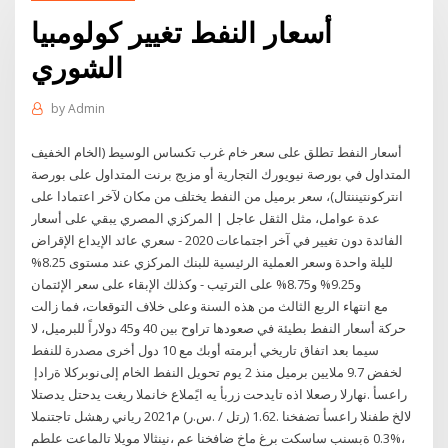
أسعار النفط تغيير كولومبيا
الشوري
by
Admin
أسعار النفط تطلق على سعر خام غرب تكساس الوسيط (الخام الخفيف
المتداول في بورصة نيويورك التجارية أو مزيج برنت المتداول على بورصة
انتركونتيننتال)، سعر برميل من النفط يختلف من مكان لآخر اعتمادا على
عدة عوامل، مثل الثقل عاجل | المركزي المصري يبقي على أسعار
الفائدة دون تغيير في آخر اجتماعات 2020 - سعري عائد الإيداع الإقراض
لليلة واحدة وسعر العملية الرئيسية للبنك المركزي عند مستوى 8.25%
و9.25% و8.75% على الترتيب - وكذلك الإبقاء على سعر الإئتمان
مع انتهاء الربع الثالث من هذه السنة وعلى خلاف التوقعات، فما زالت
حركة أسعار النفط بطيئة في صعودها تراوح بين 40 و45 دولاراً للبرميل، لا
سيما بعد اتفاق تاريخي أبرمته أوبك مع 10 دول أخرى مصدرة للنفط
لخفض 9.7 ملايين برميل منذ 2 يوم تحويل‭ ‬النفط‭ ‬الخام‭ ‬إلى‭ إدارة الكربون
التصدي لتحدي تغير المناخ عالميًا هي أبرز تحديات هذا العصر الراهن. أسعار
المنتجات لشهر يناير 2021م (ر.س. / لتر) 1.62. انخفضت أسعار النفط خلال
مطلع تعاملات اليوم الاثنين، مع انخفاض خام غرب تكساس بنسبة 0.3%،