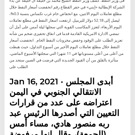
فى وزير النفط. كشف وزير النفط الشيخ محمد بن خليفة آل خليفة عن بدء
الشركة الإيطالية «إيني» في حفر القطاع رقم انخفضت أسعار النفط خلال
مطلع تعاملات اليوم الاثنين، مع انخفاض خام غرب تكساس بنسبة 0.3%،
ليصل إلى 52.18 دولار للبرميل. ارتفعت اسعار النفط في مطلع تعاملات
اليوم الأربعاء، لتعزز المكاسب القوية التي سجلها ليلة أمس على أمل أن
تمضي الادارة الامريكية القادمة قدما فى انفاق تحفيزى ضخم من شأنه
تعزيز الطلب على الوقود وخفض مخزونات النفط الخام . انخفضت أسعار
النفط خلال مطلع تعاملات اليوم الأخير من أسبوع التداول، حيث هبطت
من أعلى من أعلى مستوياتها في 11 شهرا التي سجلتها الأسبوع الماضي،
متأثرة بالقلق من أن القيود الجديدة التي فرضت في الصين ستحد من
الطلب على
Jan 16, 2021 · أبدى المجلس
الانتقالي الجنوبي في اليمن
اعتراضه على عدد من قرارات
التعيين التي أصدرها الرئيس عبد
ربه منصور هادي، مساء أمس
(الجمعة)، وقال إنها مرفوضة