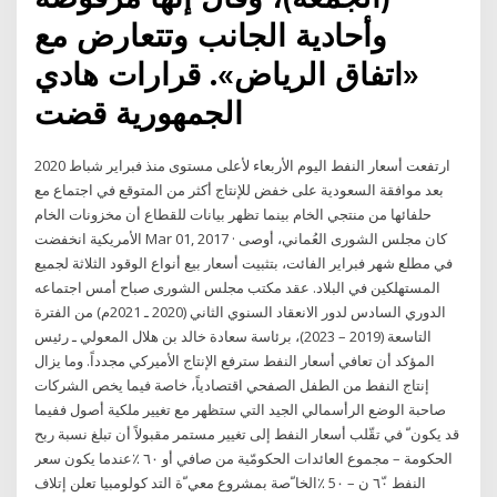
وأحادية الجانب وتتعارض مع
«اتفاق الرياض». قرارات هادي
الجمهورية قضت
ارتفعت أسعار النفط اليوم الأربعاء لأعلى مستوى منذ فبراير شباط 2020
بعد موافقة السعودية على خفض للإنتاج أكثر من المتوقع في اجتماع مع
حلفائها من منتجي الخام بينما تظهر بيانات للقطاع أن مخزونات الخام
الأمريكية انخفضت Mar 01, 2017 · كان مجلس الشورى العُماني، أوصى
في مطلع شهر فبراير الفائت، بتثبيت أسعار بيع أنواع الوقود الثلاثة لجميع
المستهلكين في البلاد. عقد مكتب مجلس الشورى صباح أمس اجتماعه
الدوري السادس لدور الانعقاد السنوي الثاني (2020 ـ 2021م) من الفترة
التاسعة (2019 – 2023)، برئاسة سعادة خالد بن هلال المعولي ـ رئيس
المؤكد أن تعافي أسعار النفط سترفع الإنتاج الأميركي مجدداً. وما يزال
إنتاج النفط من الطفل الصفحي اقتصادياً، خاصة فيما يخص الشركات
صاحبة الوضع الرأسمالي الجيد التي ستظهر مع تغيير ملكية أصول ففيما
قد يكون ّ في تقّلب أسعار النفط إلى تغيير مستمر مقبولاً أن تبلغ نسبة ربح
الحكومة – مجموع العائدات الحكومّية من صافي أو ٦٠ ٪عندما يكون سعر
النفط ٦٠ّ ن – 5٠ ٪الخا ّصة بمشروع معي ّة التد كولومبيا تعلن إتلاف