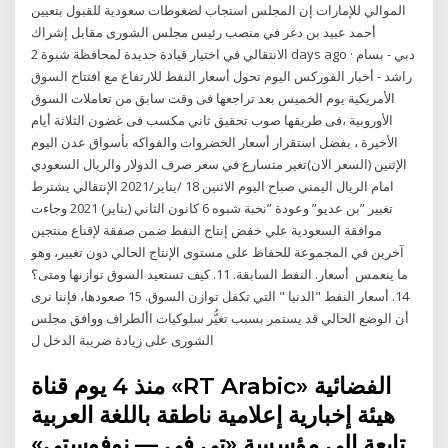
الموالي للإمارات إن المجلس استجاب لضغوطات سعودية للقبول بتعيين
أحمد عبيد بن دغر في منصب رئيس مجلس الشورى مقابل إشراك
الانتقالي في اختيار قيادة جديدة لمحافظة شبوة 2 days ago · دبي - بسام
راشد - أخبار الفوركس اليوم تحول أسعار النفط للارتفاع مع افتتاح السوق
الأمريكية يوم الخميس بعد تراجعها فى وقت سابق من تعاملات السوق
الأوروبية ،فى طريقها صوب تحقيق ثاني مكسب فى غضون الثلاثة أيام
الأخيرة ، بفضل استقرار أسعار الخضروات والفواكه بأسواق عدن اليوم
الإثنين (السعر الان)تغير متسارع في سعر صرف الدولار والريال السعودي
امام الريال اليمني صباح اليوم الاثنين 18 /يناير/2021 الإنتقالي يشترط
تغيير ”بن عديو” وعودة ”نخبة شبوه 6 كانون الثاني (يناير) 2021 وجاءت
موافقة السعودية علي خفض إنتاج النفط ضمن صفقة لإقناع منتجين
آخرين في المجموعة للحفاظ على مستوى الإنتاج الحالي دون تغيير، وهو
ما ينعمس أسعار. النفط السابقة. 11. كيف تستعيد السوق توازنها ومتى؟
14. أسعار النفط "الدنيا " التي تكفل توازن السوق. 15 صعودها، فإننا نرى
أن الوضع الحالي قد يستمر بسبب تغيُّر سلوكيات األطراف ووافق مجلس
الشورى على زيادة ضريبة الدخل ل
منذ 4 يوم قناة «RT Arabic» الفضائية
هيئة إخبارية إعلامية ناطقة باللغة العربية
تابعة الى مؤسسة «تي في — نوفوستي»