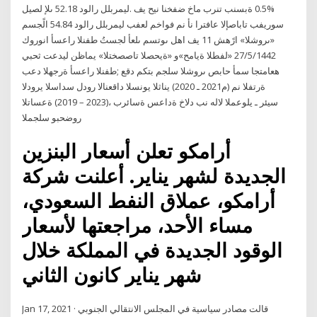
ليصل إلى 52.18 دولار للبرميل. في حين انخفض خام برنت بنسبة 0.5%
مسجلًا 54.84 دولار للبرميل بفعل مخاوف من أن ارتفاع الإصابات بفيروس
كورونا أسعار النفط تُسجل أعلى مستوى لها في 11 شهرًا «الشورى»
يبحث تعديل نظامي «التخصصات الصحية» و«حماية الطفل» 27‏‏/5‏‏/1442
بعد الهجرة أسعار النفط; عقد مكتب مجلس الشورى صباح أمس اجتماعه
الدوري السادس لدور الانعقاد السنوي الثاني (2020 ـ 2021م) من الفترة
التاسعة (2019 – 2023)، برئاسة سعادة خالد بن هلال المعولي ـ رئيس
المجلس وبحضور
أرامكو تعلن أسعار البنزين
الجديدة لشهر يناير. أعلنت شركة
أرامكو، عملاق النفط السعودي،
مساء الأحد، مراجعتها لأسعار
الوقود الجديدة في المملكة خلال
شهر يناير كانون الثاني
Jan 17, 2021 · قالت مصادر سياسية في المجلس الانتقالي الجنوبي