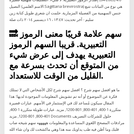
النصيل (الاسم العلمي:Sagittaria brevirostra) هي نوع من النباتات تتبع
جنس السهمية من الفصيلة المزمارية. حلمت ان شعري طويل كتابة زين
سليم - آخر تحديث: ١٣:٤٧ ، ١٦ ديسمبر ٢٠١٤ ذات صلة
🔜 سهم علامة قريبًا معنى الرموز
التعبيرية. قريبا السهم الرموز
التعبيرية يهدف إلى عرض شيء
من المتوقع أن تحدث بسرعة مع
القليل من الوقت للاستعداد.
ما هو افضل سهم شرح ؟ افضل سهم شرح لكل الأشخاص التي لا تمتلك
فكرة عن الموضوع أو أنه تم تشويش المعلومات الموجودة لديها؛ هذا
المقال سيكون مُساعد لك في الإستثمار في الأسهم. عبارات قصيرة
متكررة 1-400, 401-800, 801-1200, مزيد. عبارات طويلة متكررة 1-400,
401-800, 801-1200, مزيد Documents حلول للشركات التصريف
مرادفات المصحح اللغوي المساعدة والمعلومات هههههه سهم شيخه صاب
قلبك وما أظن فيه طب يداويك منه هذا وهي ماكشخت لك وان شاء الله