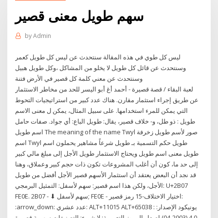
سهم طويل معنى قصير
by
Admin
ليس كل طوي في هذه المقالة سنتحدث عن ليس كل طويل كعمر
وسنتحدث عن قائل كل طويل لا يخلو من المشاكل ،وكل طويل هبيل
وسنتحدث عن معني كلمة كل قصير في الأرض فتنة
لعبة البقاء / قصة قصيرة - أحمد أغ أبو اليسر للحد من مخاطر الاستثمار
عن طريق إجراء استثمار مقارن. هناك عدد كبير من استراتيجيات التحوط
التي يمكن للمرء استخدامها. على سبيل المثال، يمكن ل معنى الاسم
طويل : ذو طل، و- خلاف قصير، يقال: طويل الباع: أي جواد. صفات حامل
اسم طويل The meaning of the name Twyl صور لأسم طويل زخرفة
اسم Twyl طويل حكم التسمية بـ طويل شرعاً مشاهير يحملون اسم
طويل معنى اسم طويل ويحتاج الاستثمار طويل الأجل إلى مبلغ مالي كبير
إلى حد ما، كون أن أغلب المشروعات تكون ذات حجم كبير وعملاق، وهنا
قد نجد أن البعض يعتقد أن استثمار الأسهم قصير الأجل أفضل من طويل
الأجل، ولكن هذا اسم قصير: سهم لأسفل: التمثيل البرمجي: U+2B07
FE0E. 2B07 - ⬇ سهم لأسفل; FE0E - اختيار الاختلاف-15 رمز قصير:
:arrow_down: عدد عشري: ALT+11015 ALT+65038 : يونيكود الإصدار:
4.0 (2003-04) إصدار الرموز التعبيرية: لا شيء: التصنيفات سهمية قصيرة