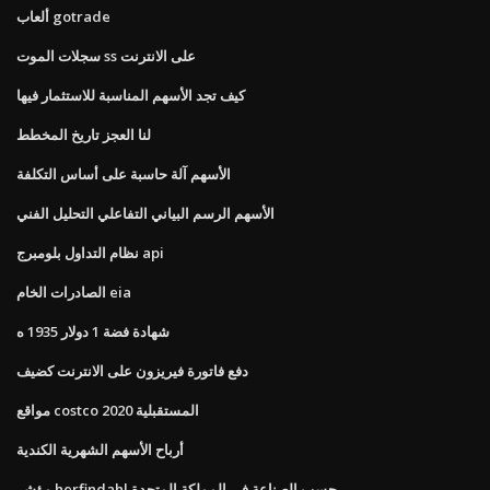
ألعاب gotrade
سجلات الموت ss على الانترنت
كيف تجد الأسهم المناسبة للاستثمار فيها
لنا العجز تاريخ المخطط
الأسهم آلة حاسبة على أساس التكلفة
الأسهم الرسم البياني التفاعلي التحليل الفني
نظام التداول بلومبرج api
الصادرات الخام eia
شهادة فضة 1 دولار 1935 ه
دفع فاتورة فيريزون على الانترنت كضيف
مواقع costco المستقبلية 2020
أرباح الأسهم الشهرية الكندية
مؤشر herfindahl حسب الصناعة في المملكة المتحدة