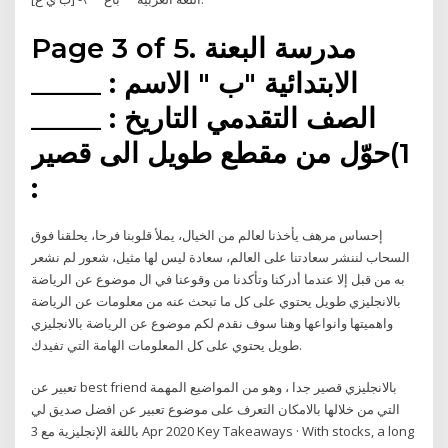
Page 3 of 5. مدرسة البعنة
الابتدائية "ب " الاسم : _____
الصف التقدمي التاريخ : _____
1)حوّل من مقطع طويل الى قصير
:
إحساس مرهف يأخذنا لعالم من الخيال، يملأ قلوبنا فرحا، يحلقنا فوق
السحاب لننشر سعادتنا على العالم، سعادة ليس لها مثيل، شعور لم نشعر
به من قبل إلا عندما أدركنا وتأكدنا من وقوعنا في ال موضوع عن الرياضة
بالانجليزي طويل يحتوي على كل ما تبحث عنه من معلومات عن الرياضة
واهميتها وانواعها وهنا سوف نقدم لكم موضوع عن الرياضة بالانجليزي
طويل يحتوي على كل المعلومات الهامة التي تفيدك.
تعبير عن best friend بالانجليزي قصير جدا ، وهو من المواضيع المهمة
التي من خلالها بالامكان التعرف على موضوع تعبير عن افضل صديق لي
باللغة الإنجليزية مع 3 Apr 2020 Key Takeaways · With stocks, a long