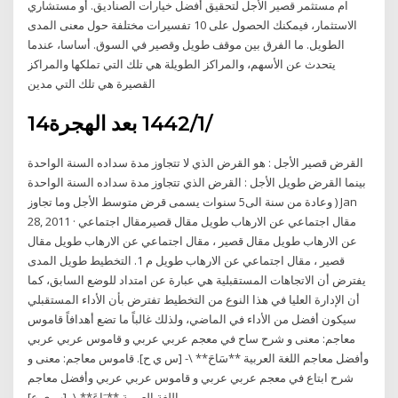
ام مستثمر قصير الأجل لتحقيق أفضل خيارات الصناديق. أو مستشاري
الاستثمار، فيمكنك الحصول على 10 تفسيرات مختلفة حول معنى المدى
الطويل. ما الفرق بين موقف طويل وقصير في السوق. أساسا، عندما
يتحدث عن الأسهم، والمراكز الطويلة هي تلك التي تملكها والمراكز
القصيرة هي تلك التي مدين
14‏‏/1‏‏/1442 بعد الهجرة
القرض قصير الأجل : هو القرض الذي لا تتجاوز مدة سداده السنة الواحدة
بينما القرض طويل الأجل : القرض الذي تتجاوز مدة سداده السنة الواحدة
( وعادة من سنة الى5 سنوات يسمى قرض متوسط الأجل وما تجاوز Jan
28, 2011 · مقال اجتماعي عن الارهاب طويل مقال قصيرمقال اجتماعي
عن الارهاب طويل مقال قصير ، مقال اجتماعي عن الارهاب طويل مقال
قصير ، مقال اجتماعي عن الارهاب طويل م 1. التخطيط طويل المدى
يفترض أن الاتجاهات المستقبلية هي عبارة عن امتداد للوضع السابق، كما
أن الإدارة العليا في هذا النوع من التخطيط تفترض بأن الأداء المستقبلي
سيكون أفضل من الأداء في الماضي، ولذلك غالباً ما تضع أهدافاً قاموس
معاجم: معنى و شرح ساح في معجم عربي عربي و قاموس عربي عربي
وأفضل معاجم اللغة العربية **سَاحَ** \- [س ي ح]. قاموس معاجم: معنى و
شرح ابتاع في معجم عربي عربي و قاموس عربي عربي وأفضل معاجم
اللغة العربية **بَاعَ** \- [ب ي ع].