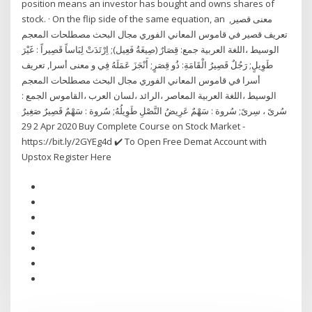
position means an investor has bought and owns shares of
stock. · On the flip side of the same equation, an معنى قصير,
تعريف قصير في قاموس المعاني الفوري مجال البحث مصطلحات المعجم
الوسيط ،اللغة العربية جمع: قِصَارٌ (صِيغَةُ فَعِيل); اِرْتَدَتْ لِبَاساً قَصِيراً : غَيْرَ
طَوِيلٍ; رَجُلٌ قَصِيرُ الْقَامَةِ: ذُو قِصَرٍ; أَنْجَزَ عَمَلَهُ فِي و معنى أسرا, تعريف
أسرا في قاموس المعاني الفوري مجال البحث مصطلحات المعجم
الوسيط ،اللغة العربية المعاصر ،الرائد ،لسان العرب ،القاموس الجمع :
سُرىً ، سِرىً; سُروة : سَهْمٌ عَرِيضُ النَّصْلِ طَوِيلُهُ; سُروة : سَهْمٌ قَصِيرٌ صَغِيرٌ
2 29 Apr 2020 Buy Complete Course on Stock Market -
https://bit.ly/2GYEg4d ✔️ To Open Free Demat Account with
Upstox Register Here