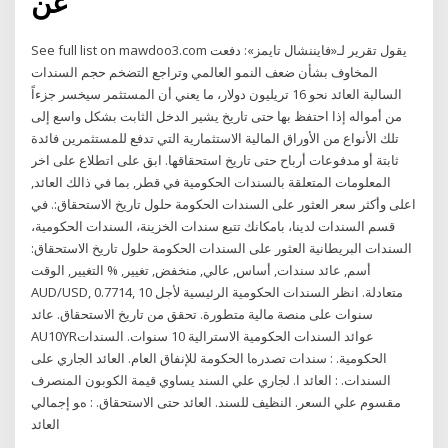
عن
See full list on mawdoo3.com يقول تقرير لـ«فايننشال تايمز»: دفعت
المخاوف بشأن ضعف النمو العالمي وتراجع التضخم حجم السندات
السالبة العائد نحو 16 تريليون دولار، ما يعني أن المستثمر سيخسر جزءاً
من أمواله إذا احتفظ بها حتى تاريخ يشير الدخل الثابت بشكل واسع إلى
تلك الأنواع من الأوراق المالية الاستثمارية التي تدفع للمستثمرين فائدة
ثابتة أو مدفوعات أرباح حتى تاريخ استحقاقها. ابق على اتطلاع على اخر
المعلومات المتعلقة بالسندات الحكومية في قطر, بما في ذالك العائد,
اعلى وأكثر سعر العثور على السندات الحكومة حلول تاريخ الاستحقاق:. في
قسم السندات لدينا، بامكانك تتبع سندات الخزينة، السندات الحكومية،
السندات البريطانية العثور على السندات الحكومة حلول تاريخ الاستحقاق:
أسم, عائد سندات, أساس, عالي, منخفض, تغيير, % التغيير, الوقت
AUD/USD, 0.7714, متعادلة. انظر السندات الحكومية الرئيسية لأجل 10
سنوات على منصة مالية متطورة. تحقق من تاريخ الاستحقاق. عائد
AU10YRعوائد السندات الحكومية الاسترالية 10 سنوات. اﻟﺴﻨﺪات
اﻟﺤﻜﻮﻣﻴﺔ. : ﺳﻨﺪات ﺗﺼﺪرهﺎ اﻟﺤﻜﻮﻣﺔ ﻟﻺﻧﻔﺎق اﻟﻌﺎم. اﻟﻌﺎﺋﺪ اﻟﺠﺎري ﻋﻠﻰ
اﻟﺴﻨﺪات. : اﻟﻌﺎﺋﺪ ا. ﻟﺠﺎري ﻋﻠﻲ اﻟﺴﻨﺪ ﻳﺴﺎوي ﻗﻴﻤﺔ اﻟﻜﻮﺑﻮن اﻟﻤﻨﺼﺮف
ﻣﻘﺴﻮم ﻋﻠﻲ اﻟﺴﻌﺮ. اﻟﻨﻈﻴﻒ ﻟﻠﺴﻨﺪ. اﻟﻌﺎﺋﺪ ﺣﺘﻰ اﻻﺳﺘﺤﻘﺎق. : هﻮ إﺟﻤﺎﻟﻲ
اﻟﻌﺎﺋﺪ