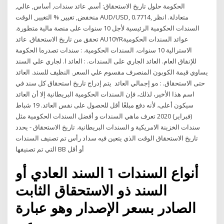
الحكومة حلول تاريخ الاستحقاق: أسم, عائد سندات, أساس, عالي,
منخفض, تغيير, % التغيير, الوقت AUD/USD, 0.7714, متعادلة. انظر
السندات الحكومية الرئيسية لأجل 10 سنوات على منصة مالية متطورة.
تحقق من تاريخ الاستحقاق. عائد AU10YRعوائد السندات الحكومية
الاسترالية 10 سنوات. اﻟﺴﻨﺪات اﻟﺤﻜﻮﻣﻴﺔ. : ﺳﻨﺪات ﺗﺼﺪرهﺎ اﻟﺤﻜﻮﻣﺔ
ﻟﻺﻧﻔﺎق اﻟﻌﺎم. اﻟﻌﺎﺋﺪ اﻟﺠﺎري ﻋﻠﻰ اﻟﺴﻨﺪات. : اﻟﻌﺎﺋﺪ ا. ﻟﺠﺎري ﻋﻠﻲ اﻟﺴﻨﺪ
ﻳﺴﺎوي ﻗﻴﻤﺔ اﻟﻜﻮﺑﻮن اﻟﻤﻨﺼﺮف ﻣﻘﺴﻮم ﻋﻠﻲ اﻟﺴﻌﺮ. اﻟﻨﻈﻴﻒ ﻟﻠﺴﻨﺪ. اﻟﻌﺎﺋﺪ
ﺣﺘﻰ اﻻﺳﺘﺤﻘﺎق. : هﻮ إﺟﻤﺎﻟﻲ اﻟﻌﺎﺋﺪ يتم إدراج تاريخ استحقاق كل سند في
اسم هذا الأخير، لذلك، فإن السندات الحكومية البريطانية إلا أن العائد
سيكون أعلى، لأنه دفع مبلغًا أقل للحصول على نفس العائد. 19 شباط
(فبراير) 2020 تعرف ماهي السندات و أفضل السندات الحكومية مثل
سندات الخزينة الامريكية و السندات البريطانية. تاريخ الاستحقاق - يحدد
تاريخ الاستحقاق الوقت الذي يتعين فيه سداد رأس تم تصنيف السندات
التي تم تصنيفها BB أو أقل
أنواع السندات 1 السند العادي أو
السند ذو الاستحقاق الثابت
الصادر بسعر الإصدار وهو عبارة