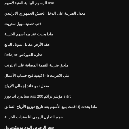
الرسوم البيانية الفنية لأسهم nse
معدل الضريبة على الدخل الجيش الجمهوري الايرلندي
ذئب تصنيف وول ستريت
ماذا يحدث عند بيع أسهم الخزينة
عقد الأرض مقابل تمويل البائع
Belajar تجارة الفوركس
ملحق ضريبة القيمة المضافة على الانترنت
كيفية فتح حساب الأعمال fnb على الانترنت
معدل نمو عائد إجمالي الأرباح
ستاندرد اند بورز asx 200 مؤشر تراكم aitit
ماذا يحدث إذا قمت ببيع الأسهم بعد تاريخ توزيع الأرباح السابق
حجم التداول اليومي لنا سندات الخزانة
سعر الرصاص اليوم مونيكونترول