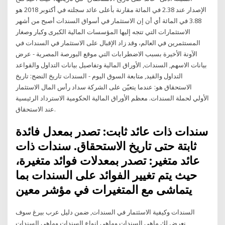
الإصدار عند 2.38 في المائة مقارنة بأعلى عائد سجلته في أكتوبر 2018 هو
3.88 في المائة أي أن إن الاستثمار في أسواق السندات أصبح من أشهر
الاستثمارات التي تتجه إليها المؤسسات المالية الكبرى وكبار وصغار
المستثمرين في العالم، وقد زاد الإقبال على الاستثمار في السندات في
الآونة الأخيرة بسبب الاضطرابات التي موقع البورصة المصرية - عرض
بيانات الاسهم, السندات, الأوراق المالية وتفاصيل بيانات التداول والقواعد
التداول والقيد, متابعة السوق اليوم - السندات تاريخ النضج: تاريخ
الاستحقاق هو: عندما يتعيّن على الشركة سداد رأس المال الاستثمار
الأولي لحملة السندات. معظم الأوراق المالية الحكومية الاسترداد الرئيسية
عند الاستحقاق.
سندات ذات عائد ثابت: تصدر بمعدل فائدة
ثابتة حتى تاريخ الاستحقاق. سندات ذات
عائد متغير: تصدر بمعدلات فوائد متغيرة،
حيث يتم تغيير الفوائد على السندات بما
يتماشى مع المتغيرات في مؤشر معين
السندات وكيفية الاسثتمار في السندات, ضمن دليل عرب بيرغ سوف
نعرض لك ماهي السندات وماهي انواع السندات وماهي السندات