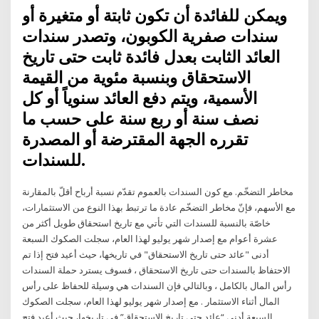
ويمكن للفائدة أن تكون ثابتة أو متغيرة أو
سندات صفرية الكوبون، وتصدر سندات
العائد الثابت بعدل فائدة ثابت حتى تاريخ
الاستحقاق وبنسبة مئوية من القيمة
الأسمية، ويتم دفع العائد سنوياً أو كل
نصف سنة أو ربع سنة على حسب ما
تقرره الجهة المقترضة أو المصدرة
للسندات.
مخاطر التضخّم. مع كون السندات بالعموم تقدّم نسبة أرباح أقلّ بالمقارنة
مع الأسهم، فإنّ مخاطر التضخّم عادة ما ترتبط بهذا النوع من الاستثمارات،
خاصّة بالنسبة للسندات التي تأتي مع تاريخ استحقاق طويل أكثر من
عشرة أعوام مع إصدار شهر يوليو لهذا العام، سجلت الصكوك السبعة
أدنى "عائد حتى تاريخ الاستحقاق" في تاريخها، حيث أعيد فتح إذا تم
الاحتفاظ بالسندات حتى تاريخ الاستحقاق ، فسوف يسترد حملة السندات
رأس المال بالكامل ، وبالتالي فإن السندات هي وسيلة للحفاظ على رأس
المال أثناء الاستثمار . مع إصدار شهر يوليو لهذا العام، سجلت الصكوك
السبعة أدنى “عائد حتى تاريخ الاستحقاق” في تاريخها، حيث أعيد فتح