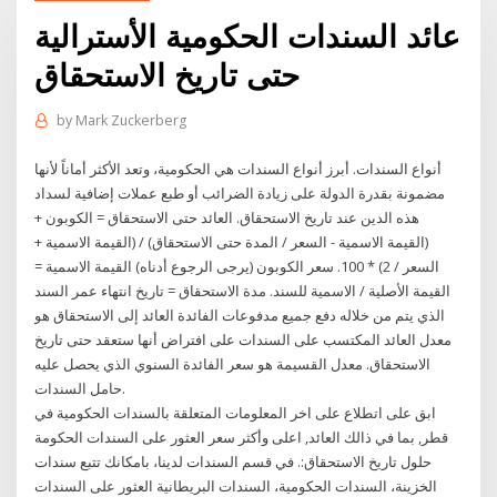
عائد السندات الحكومية الأسترالية
حتى تاريخ الاستحقاق
by
Mark Zuckerberg
أنواع السندات. أبرز أنواع السندات هي الحكومية، وتعد الأكثر أماناً لأنها
مضمونة بقدرة الدولة على زيادة الضرائب أو طبع عملات إضافية لسداد
هذه الدين عند تاريخ الاستحقاق. العائد حتى الاستحقاق = الكوبون +
(القيمة الاسمية - السعر / المدة حتى الاستحقاق) / (القيمة الاسمية +
السعر / 2) * 100. سعر الكوبون (يرجى الرجوع أدناه) القيمة الاسمية =
القيمة الأصلية / الاسمية للسند. مدة الاستحقاق = تاريخ انتهاء عمر السند
الذي يتم من خلاله دفع جميع مدفوعات الفائدة العائد إلى الاستحقاق هو
معدل العائد المكتسب على السندات على افتراض أنها ستعقد حتى تاريخ
الاستحقاق. معدل القسيمة هو سعر الفائدة السنوي الذي يحصل عليه
حامل السندات.
ابق على اتطلاع على اخر المعلومات المتعلقة بالسندات الحكومية في
قطر, بما في ذالك العائد, اعلى وأكثر سعر العثور على السندات الحكومة
حلول تاريخ الاستحقاق:. في قسم السندات لدينا، بامكانك تتبع سندات
الخزينة، السندات الحكومية، السندات البريطانية العثور على السندات