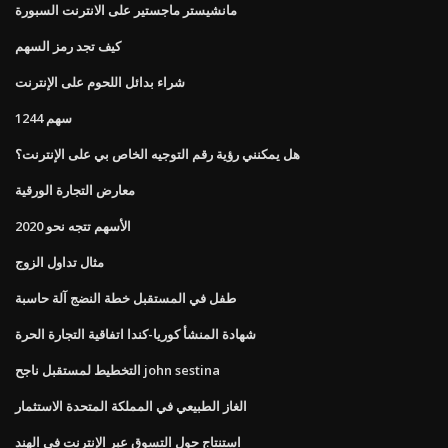
مانشيستر ماجستير على الانترنت السبورة
كيف تجد رمز السهم
شراء بدائل اللحوم على الإنترنت
1244 سهم
هل يمكنني رؤية رقم التوجيه الخاص بي على الإنترنت؟
معارض التجارة الورقية
الأسهم تتجه نحو 2020
مثال تداول الزوج
طفل في المستقبل خطة النضج آلة حاسبة
شهادة المنشأ كوريا-كندا اتفاقية التجارة الحرة
التخطيط لمستقبل ناجح john sestina
الغاز الطبيعي في المملكة المتحدة الاستثمار
استنتاج حول التسوق عبر الإنترنت في الهند