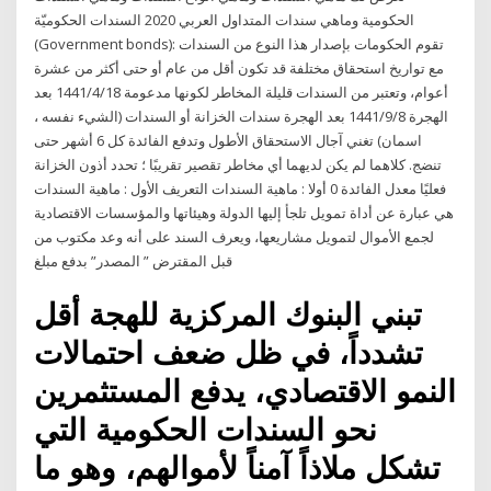
الحكومية وماهي سندات المتداول العربي 2020 السندات الحكوميّة
(Government bonds): تقوم الحكومات بإصدار هذا النوع من السندات
مع تواريخ استحقاق مختلفة قد تكون أقل من عام أو حتى أكثر من عشرة
أعوام، وتعتبر من السندات قليلة المخاطر لكونها مدعومة 18‏‏/4‏‏/1441 بعد
الهجرة 8‏‏/9‏‏/1441 بعد الهجرة سندات الخزانة أو السندات (الشيء نفسه ،
اسمان) تغني آجال الاستحقاق الأطول وتدفع الفائدة كل 6 أشهر حتى
تنضج. كلاهما لم يكن لديهما أي مخاطر تقصير تقريبًا ؛ تحدد أذون الخزانة
فعليًا معدل الفائدة 0 أولا : ماهية السندات التعريف الأول : ماهية السندات
هي عبارة عن أداة تمويل تلجأ إليها الدولة وهيئاتها والمؤسسات الاقتصادية
لجمع الأموال لتمويل مشاريعها، ويعرف السند على أنه وعد مكتوب من
قبل المقترض ” المصدر” بدفع مبلغ
تبني البنوك المركزية للهجة أقل
تشدداً، في ظل ضعف احتمالات
النمو الاقتصادي، يدفع المستثمرين
نحو السندات الحكومية التي
تشكل ملاذاً آمناً لأموالهم، وهو ما