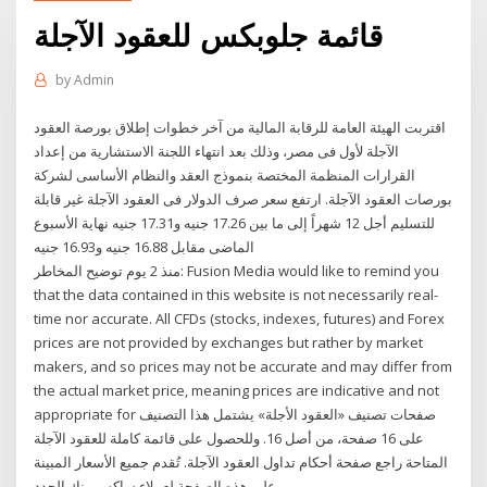
قائمة جلوبكس للعقود الآجلة
by
Admin
اقتربت الهيئة العامة للرقابة المالية من آخر خطوات إطلاق بورصة العقود
الآجلة لأول فى مصر، وذلك بعد انتهاء اللجنة الاستشارية من إعداد
القرارات المنظمة المختصة بنموذج العقد والنظام الأساسى لشركة
بورصات العقود الآجلة. ارتفع سعر صرف الدولار فى العقود الآجلة غير قابلة
للتسليم أجل 12 شهراً إلى ما بين 17.26 جنيه و17.31 جنيه نهاية الأسبوع
الماضى مقابل 16.88 جنيه و16.93 جنيه
منذ 2 يوم توضيح المخاطر: Fusion Media would like to remind you
that the data contained in this website is not necessarily real-
time nor accurate. All CFDs (stocks, indexes, futures) and Forex
prices are not provided by exchanges but rather by market
makers, and so prices may not be accurate and may differ from
the actual market price, meaning prices are indicative and not
appropriate for صفحات تصنيف «العقود الأجلة» يشتمل هذا التصنيف
على 16 صفحة، من أصل 16. وللحصول على قائمة كاملة للعقود الآجلة
المتاحة راجع صفحة أحكام تداول العقود الآجلة. تُقدم جميع الأسعار المبينة
على هذه الصفحة لعملاء ساكسو بنك الجدد.