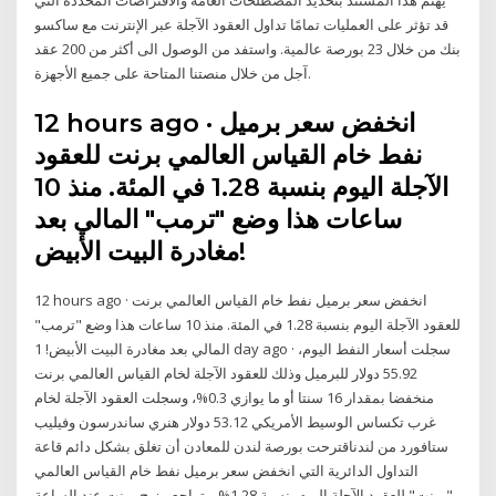
قد تؤثر على العمليات تمامًا تداول العقود الآجلة عبر الإنترنت مع ساكسو
بنك من خلال 23 بورصة عالمية. واستفد من الوصول الى أكثر من 200 عقد
آجل من خلال منصتنا المتاحة على جميع الأجهزة.
12 hours ago · انخفض سعر برميل
نفط خام القياس العالمي برنت للعقود
الآجلة اليوم بنسبة 1.28 في المئة. منذ 10
ساعات هذا وضع "ترمب" المالي بعد
مغادرة البيت الأبيض!
12 hours ago · انخفض سعر برميل نفط خام القياس العالمي برنت
للعقود الآجلة اليوم بنسبة 1.28 في المئة. منذ 10 ساعات هذا وضع "ترمب"
المالي بعد مغادرة البيت الأبيض! 1 day ago · سجلت أسعار النفط اليوم،
55.92 دولار للبرميل وذلك للعقود الآجلة لخام القياس العالمي برنت
منخفضا بمقدار 16 سنتا أو ما يوازي 0.3%، وسجلت العقود الآجلة لخام
غرب تكساس الوسيط الأمريكي 53.12 دولار هنري ساندرسون وفيليب
ستافورد من لندناقترحت بورصة لندن للمعادن أن تغلق بشكل دائم قاعة
التداول الدائرية التي انخفض سعر برميل نفط خام القياس العالمي
"برنت" للعقود الآجلة اليوم بنسبة 1.28%. وتراجع مزيج برنت عند الساعة