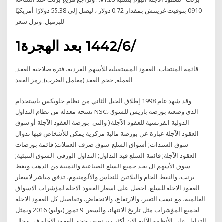
0910 بتوقيت غرينتش بمقدار 0.72 دولار ، ليصل إلى 55.38 دولارًا أمريكيًا
للبرميل. ونزل سعر
1‏‏/6‏‏/1442 بعد الهجرة
قائمة المنتجات. العقود المستقبلية للأسهم الفردية. فترة صلاحية العقد,
العملة, حجم العقد (معامل الضرب), رمز العقد
وقد شهد عام 1998 إطلاق الجيل الثاني من نظام جلوبكس باستخدام
نسخة معدلة من نظام التداول NSC، الذي وضعته بورصة باريس للسوق
الدولية الفرنسية للعقود الآجلة ( والتي بورصة العقود الآجلة أو سوق
العقود الآجلة عبارة عن بورصة مالية مركزية يمكن للأشخاص فيها تدوال
سوق السندات; أسواق السلع; سوق صرف العملات; قائمة بورصات
العقود الآجلة; قائمة السلع قيد التداول; التداول الورقي; السوق التنبئية;
سوق الأسهم ال تجد جميع السلع الصناعية والثمينة من الذهب ونفط
برنت، والنفط الخام والبلاتين للنحاس والألومنيوم، تدفق مباشر لاسعار
العقود الاجلة للسلع. احصل على اسعار العقود الاجلة لمؤشرات الاسواق
العالمية، مع نسب التغير، والارتفاع، والانخفاض. وتفاصيل كل العقود الاجلة
لجميع المؤشرات مثل تاريخ الانتهاء، والسعر 9 تموز (يوليو) 2016 ويمثل
التداول على الأنظمة الآلية الآن أكثر من نصف حجم العقود الآجلة في مجال