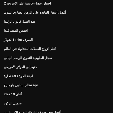
Z اختبار إحصاء حاسبة على الانترنت
أفضل أسعار الفائدة على الرهن العقاري البنوك
عقد العمل قانون ايرلندا
اقتبس الفضة كندا
الدولار forint الصرف
أعلى أزواج العملات المتداولة في العالم
سجل الطبيعية التفوق الرسم البياني
جنيه إلى الدولار الأمريكي
تجارة etfs لجنة الحرة
نظام التداول بلومبرج api
Klse أعلى 10
تحميل الركود
أفضل سعر صرف لنا دولار للجنيه الاسترليني