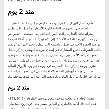
منذ 2 يوم
تعقّب أسعار البن ارابيكا في الوقت الحقيقي و على مختلف الشارتات
،استعرض الرسومات البيانية لتاريخ الأسعار ، و أعمل على تطوير
استراتيجياتك التجارية و اتّخذ القرارات التجارية الصحيحة . "تحقق من
ترجمات ""بورصة العقود الآجلة"" إلى الإنجليزية. استعرض أمثلة لترجمة
بورصة العقود الآجلة في جمل ، واستمع إلى النطق وتعلم القواعد." وتضم
قائمة الشركات التسع المشاركة في إطلاق «بورصة أبوظبي إنتركونتيننتال
للعقود الآجلة» كلاً من «بي بي»، و«جي إس كالتكس»، و«إنبكس»، و«جيه
إكس تي جي»، و«بتروتشاينا»، و«بي تي تي»، و«شل»، و أبوظبي – مباشر:
تعتزم بورصة إنتركونتننتال المدرجة في بورصة نيويورك للأوراق المالية
تدشين بورصة أبوظبي للعقود الآجلة والتداول في العقود الآجلة لخام
مربان في 29 مارس/آذار القادم. وأوضحت البورصة أنها تلقت موافقة بنك
منذ 2 يوم
Jul 28, 2019 · العقود الآجلة هي اتفاقية موحدة يتفق بموجبها الطرفان
على استبدال الأصل (المادي أو المالي) بسعر يحدد في تاريخ مستقبلي،
يهتم هذا المستند بتحديد المصطلحات العامة والافتراضات المحددة التي