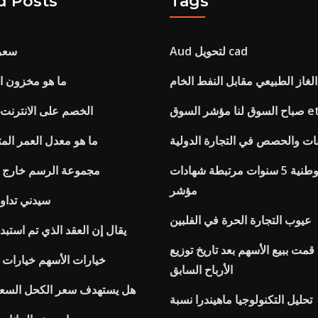
d Posts
Tags
Aud لتحويل cad
سعر
لغاز الطبيعي مقابل النفط الخام
ما هو مخزون ا
 لنا مؤشر السوق etf
Cibc الخصم على الانترن
ما هو معدل العمر الم
المدخرات الوطنية 5 سنوات مرتبطة شهادات
مجموعة الرسم خارج 
مؤشر
سيدني تداول
عيوب التجارة الحرة في الفلبين
يقال إن العقد الذي تم استبدا
 قمت ببيع الأسهم بعد تاريخ توزيع
Ccpc خيارات الأسهم خيارا
الأرباح السابق
هل يستهدف سعر الكحل السعر 
تحليل التكنولوجيا ماهيندرا نسبة