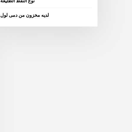
نوع النفط الطليعة
لديه مخزون من دمى لول