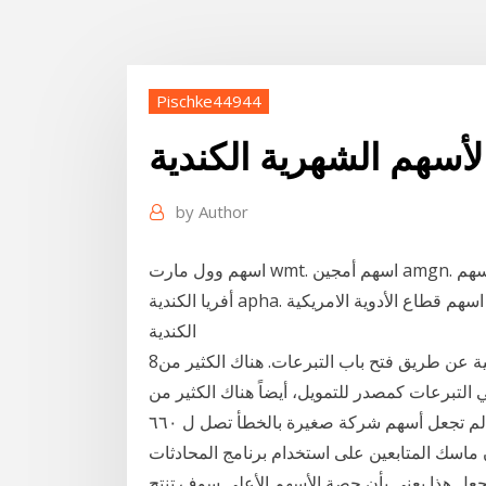
Pischke44944
الأسهم الشهرية الكندية
by
Author
اسهم وول مارت wmt. اسهم أمجين amgn. ما هي افضل الاسهم الرخيصة للشراء اقل من 5 دولار ؟ اسهم
أفريا الكندية apha. اسهم قطاع الأدوية الامريكية cprx. اسهم نوكيا قطاع التكنولوجيا nok. اسهم قطاع الغذاء
الكندية
8‏‏/5‏‏/1442 بعد الهجرة 7- الربح من المواقع الإلكترونية عن طريق فتح باب التبرعات. هناك الكثير من
التبرعات كمصدر للتمويل، أيضاً هناك الكثير من
المواقع التي تقبل التبرعات. تغريدة اغني رجل في العالم تجعل أسهم شركة صغيرة بالخطأ تصل ل ٦٦٠
المتابعين على استخدام برنامج المحادثات Signal" بدل
عل هذا يعني بأن حصة الأسهم الأعلى سوف تنتج