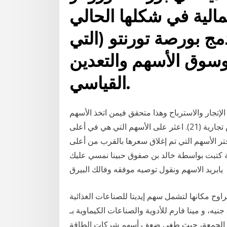
الية في شكلها الحالي
 نتيجة لدمج بورصة تورنتو (التي
ست في عام 1852) وسوق الأسهم والتعدين
القياسي.
لإتجار والاسترباح وهذا متحقق فيمن اتخذ الأسهم
لريعها، أو لتقليبها في البيع والشراء فيصدق عليها أنها عروض تجارية (21). اعثر على الأسهم التي هي في أعلى
ختر الأسهم التي تم إغلاق سعرها بالقرب من أعلى
ة كتبت بواسطة خالد بن صفوق حبينا نمسي عليك
يابريد الاسهم ونقول توصيه موفقه وفالك البيرق
تراوح مكانها لتشمل سهم إيديتا للصناعات الغذائية
مغلقا عند 8.9 جنيه، وعبور لاند للصناعات الغذائية عند 5.6 جنيه، و مينا فارم للأدوية والصناعات الكيماوية بـ
 اليوم الجمعة، حيث طغى ضعف أسهم شركات الطاقة