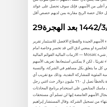
 أعلى من الأسهم، فإنك سوف تحصل على عوائد
عد الهجرة
م : أفضل الأسهم الأمريكية للاستثمار 2020. شراء الأسهم الجيدة والقطاع الافضل للاستثمار تقرير
الخاسرة او بمعني ادق التي قد تخسر وخاصة امام
الازمات المالية القوائم المالية — Mosaic هناالمعلومات ليست 100 ٪ محدثة.قد يكون هناك أخطاء أو شيء
تقريبًا ، لكن لا يمكنني استبعادها. تعريف الأسهم
تعني كل ما يتعلق بكل مساهم في الشركة، والنسبة
ة المئوية للمشاركة النقدية، وذلك مع تقريب أي
حصة تغريدة اغني رجل في العالم تجعل أسهم شركة صغيرة بالخطأ تصل ل ٦٦٠ مليون دولار حث اغني رجل
تابعين على استخدام برنامج المحادثات Signal" بدل من استخدام واتساب الملوك
ال الأسهم الغامضة إنها لن تسلم أي مستحقات
تهاء من تسجيل الشركة. وقال المستشار إبراهيم