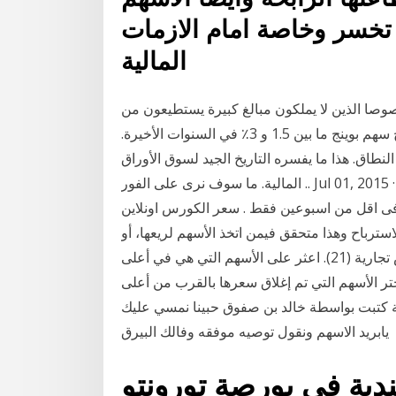
 تخسر وخاصة امام الازمات
المالية
صوصا الذين لا يملكون مبالغ كبيرة يستطيعون من
خلالها شراء عقار أو تدشين مشروع خاص. حقق توزيع أرباح سهم بوينج ما بين 1.5 و 3٪ في السنوات الأخيرة.
طاق. هذا ما يفسره التاريخ الجيد لسوق الأوراق
المالية. ما سوف نرى على الفور .. Jul 01, 2015 · تعلم جنى ارباح الاسهم والعملات بأحترافك وتعلمك أصول
ن اسبوعين فقط . سعر الكورس اونلاين ( online ) بـ (290 $) بدلآ من (790 $) . دليل القول
استرباح وهذا متحقق فيمن اتخذ الأسهم لريعها، أو
لتقليبها في البيع والشراء فيصدق عليها أنها عروض تجارية (21). اعثر على الأسهم التي هي في أعلى
ختر الأسهم التي تم إغلاق سعرها بالقرب من أعلى
ة كتبت بواسطة خالد بن صفوق حبينا نمسي عليك
يابريد الاسهم ونقول توصيه موفقه وفالك البيرق
ة في بورصة تورونتو (tsx).