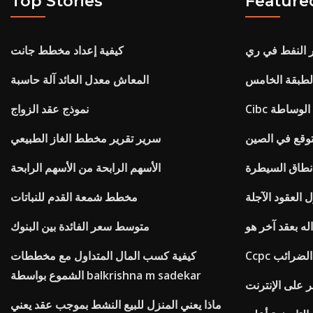
Top Stories
Feature
 النفط في ري
كيفية إعداد مخطط جانت
لطبقة الخامس
المعاش معدل العائد آلة حاسبة
ت الوساطة
نموذج عقد الزواج
توقع في الصين
سرير تقرير مخطط الغاز الطبيعي
نطاق السيطرة
الأسهم الرابحة من الأسهم الرابحة
 العقود الآجلة
مخطط شمعة القدم للنباتات
له بعقد آخر هو
متوسط ​​سعر الفائدة بين البنوك
ت الضرائب
كيفية كسب المال المتداول مع مخططات
الشموع بواسطة balkrishna m sadekar
على الإنترنت
ماذا يعني المنزل للبيع النشط بموجب عقد يعني