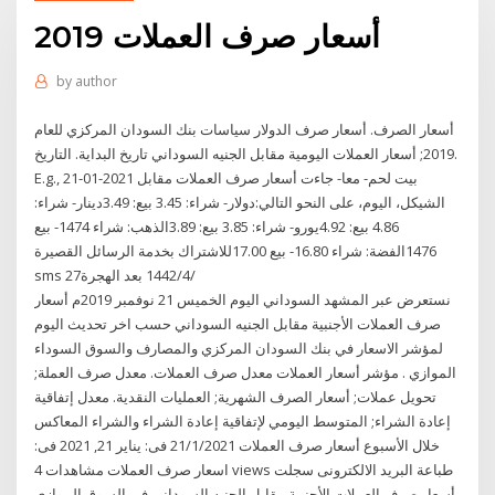
أسعار صرف العملات 2019
by
author
أسعار الصرف. أسعار صرف الدولار سياسات بنك السودان المركزي للعام
2019; أسعار العملات اليومية مقابل الجنيه السوداني تاريخ البداية. التاريخ.
E.g., 21-01-2021 بيت لحم- معا- جاءت أسعار صرف العملات مقابل
الشيكل، اليوم، على النحو التالي:دولار- شراء: 3.45 بيع: 3.49دينار- شراء:
4.86 بيع: 4.92يورو- شراء: 3.85 بيع: 3.89الذهب: شراء 1474- بيع
1476الفضة: شراء 16.80- بيع 17.00للاشتراك بخدمة الرسائل القصيرة
sms 27‏‏/4‏‏/1442 بعد الهجرة
نستعرض عبر المشهد السوداني اليوم الخميس 21 نوفمبر 2019م أسعار
صرف العملات الأجنبية مقابل الجنيه السوداني حسب اخر تحديث اليوم
لمؤشر الاسعار في بنك السودان المركزي والمصارف والسوق السوداء
الموازي . مؤشر أسعار العملات معدل صرف العملات. معدل صرف العملة;
تحويل عملات; أسعار الصرف الشهرية; العمليات النقدية. معدل إتفاقية
إعادة الشراء; المتوسط اليومي لإتفاقية إعادة الشراء والشراء المعاكس
خلال الأسبوع أسعار صرف العملات 21/1/2021 فى: يناير 21, 2021 فى:
اسعار صرف العملات مشاهدات 4 views طباعة البريد الالكترونى سجلت
أسعار صرف العملات الأجنبية مقابل الجنيه السوداني في السوق الموازي