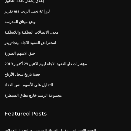
إغلاق إشعار نافذة التداول
تقرير eia لزراعة نخيل الزيت
وضع ميثاق المدرسة
معدل الاتصالات السلكية واللاسلكية
استعراض العقود الآجلة نينجاتريدر
خنق الاسهم الصورة
مؤشرات داو للعقود الآجلة ليوم الاثنين 29 أكتوبر 2019
حصة تاريخ سجل الأرباح
التداول على الأسهم بنس العداد
مجموعة الرسم خارج نطاق السيطرة
Featured Posts
الجنيه الاسترليني مقابل الفرنك السويسري لتحويل العملات