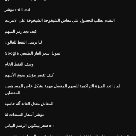
مؤشر mt4 usd
التقدم بطلب للحصول على معاش الشيخوخة الشيخوخة على الانترنت
كيف تجد رمز السهم
لنا برميل النفط للغالون
Google تمويل سعر الغاز الطبيعي
وصف النفط الخام
كيف تقصر مؤشر سوق الأسهم
لماذا تعد الميزة التراكمية للسهم المفضل مهمة بشكل خاص للمساهمين
المفضلين
المعاش معدل العائد آلة حاسبة
مؤشر أسعار السندات لنا
سعر بيتكوين الرسم البياني inr