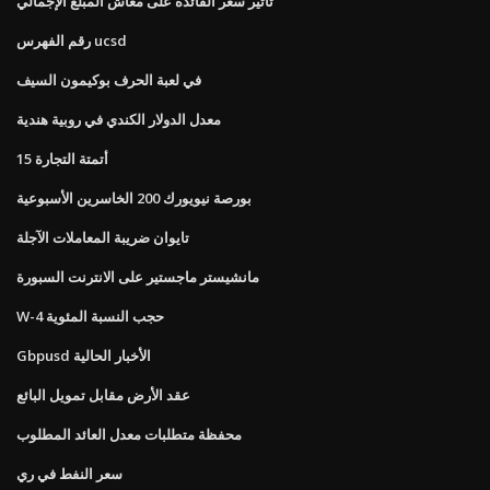
تأثير سعر الفائدة على معاش المبلغ الإجمالي
رقم الفهرس ucsd
في لعبة الحرف بوكيمون السيف
معدل الدولار الكندي في روبية هندية
أتمتة التجارة 15
بورصة نيويورك 200 الخاسرين الأسبوعية
تايوان ضريبة المعاملات الآجلة
مانشيستر ماجستير على الانترنت السبورة
W-4 حجب النسبة المئوية
Gbpusd الأخبار الحالية
عقد الأرض مقابل تمويل البائع
محفظة متطلبات معدل العائد المطلوب
سعر النفط في ري