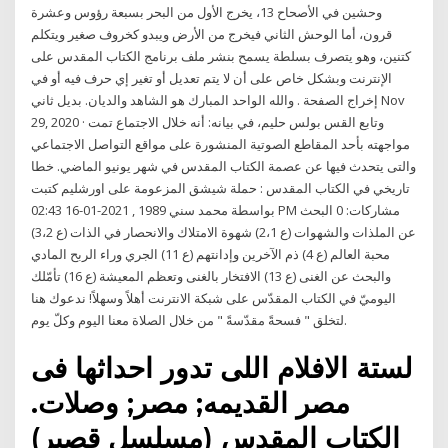
وحشين في الأصحاح 13، يخرج الأول من البحر بسبعة رؤوس وعشرة
قرون، أما الوحش الثاني فيخرج من الأرض ويبدو كخروف صغير ويتكلم
كتنين، وهو يتصرف بسلطة يسمح بنشر ملف برنامج الكتاب المقدس على
الإنترنت وبشكل خاص على أن لا يتم تعديل أو تغير إي حرف فيه أو في
إخراج الصفحة . والله الواحد المبارك هو الشاهد والديان. بديل ثاني Nov
29, 2020 · وتابع القس بولس حليم، في بيانه: أنه خلال الاجتماع تمت
مواجهته بأحد المقاطع الصوتية المنشورة على مواقع التواصل الاجتماعي
والتى يتحدث فيها عن عصمة الكتاب المقدس في شهر يونيو الماضي. خطا
تاريخي في الكتاب المقدس : حملة شيشق المزعومة على اورشليم كتبت
بواسطة محمد سني 1989 ‏, 16-01-2021 02:43 PM مشاركات: 0 البحث
عن الملذات والشهوات (ع 2،1) شهوة الامتلاك والانحصار في الذات (ع 3،2)
محبة العالم (ع 4) ذم الآخرين وإدانتهم (ع 11) الجري وراء الربح المادي
والبحث عن الغنى (ع 13) الافتخار بالغنى وتعظم المعيشة (ع 16) تأمّلك
اليوميّ في الكتاب المقدّس على شبكة الانترنت أهلاً وسهلاً! ندعوك هنا
لتخلق " فسحةً مقدّسةً " من خلال الصلاة معنا اليوم وكلّ يوم.
لستة الافلام اللى تدور احداثها فى
مصر القديمه; مصر; وصلات.
الكتاب المقدس (مسلسل قصير)