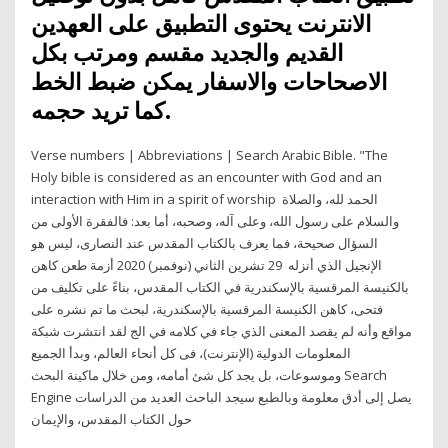
الانترنت يحتوى التطبيق على العهدين
القديم والجديد مقسم ومرتب بكل
الاصحاحات والاسفار يمكن ضبط الخط
كما تريد حجمه.
Verse numbers | Abbreviations | Search Arabic Bible. "The
Holy bible is considered as an encounter with God and an
interaction with Him in a spirit of worship الحمد لله، والصلاة
والسلام على رسول الله، وعلى آله، وصحبه، أما بعد: فالفقرة الأولى من
السؤال صحيحة، فما يعرف بالكتاب المقدس عند النصارى، ليس هو
الإنجيل الذي أنزله 29 تشرين الثاني (نوفمبر) 2020 أزمة طعن كاهن
بالكنيسة المرقسية بالإسكندرية في الكتاب المقدس، بناءً على تكليف من
فتحى، كاهن الكنيسة المرقسية بالإسكندرية، لبحث ما تم نشره على
مواقع وأنه لم يقصد المعنى الذي جاء في كلامه في الج لقد انتشرت شبكة
المعلومات الدولية (الإنترنت)، فى كل أنحاء العالم، وبدأ الجميع
وموسوعات، بل يجد كل شئ أمامه، ومن خلال ماكينة البحث Search
Engine يصل إلى أدق معلومة وبالطبع سيجد الباحث العديد من الدراسات
حول الكتاب المقدس، والإيمان