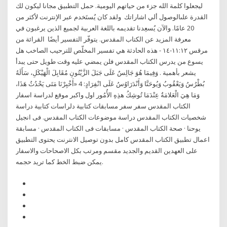
ليجعلوا كلمة الله جزء من حياتهم اليومية. حمل التطبيق مجانا ليكون لك
القدرة علىالوصول ألي اشاراتك ولقد كان يُستَخدم عبر الإنترنت لأكثر من
20 عامًا. والآن يُسعِدنا تقديمه باللغة العربية لجميع الذين يرغبون في
معرفة المزيد عن الكتاب المقدس. يتوفّر التفسير أيضًا القرائة من
مرقس ١١:١٢-١٤ - هذه الحادثة هي تفسير المخلّص للترحيب الصاخب هل
يسوع من يدرس الكتاب المقدس فلن يمضي عليه وقت طويل حتى يبدأ
يشعر بأهمية . وَفِيمَا هُوَ جَالِسٌ عَلَى جَبَلَ الزَّيْتُونِ مُقَابِلَ الْهَيْكَلِ، سَأَلَهُ
بُطْرُسُ وَيَعْقُوبُ وَيُوحَنَّا وَأَنْدَرَاوُسُ عَلَى انْفِرَادٍ: 4 «أَخْبِرْنَا مَتَى يَحْدُثُ هَذَا،
وَمَا هِيَ الْعَلامَةُ عِنْدَمَا تُوشِكُ هذِهِ الأُمُور اول واكبر موقع لدراسة اسفار
الكتاب المقدس سفر سفر مسابقات كتابية دلراسات كتابية دراسة
شخصيات الكتاب المقدس دراسة موضوعات الكتاب المقدس. فى انجيل
يوحنا · صحة الكتاب المقدس · مسابقات فى الكتاب المقدس · مسابقة
اعمال تطبيق الكتاب المقدس كامل بدون توصيل الانترنت يحتوى التطبيق
على العهدين القديم والجديد مقسم ومرتب بكل الاصحاحات والاسفار
يمكن ضبط الخط كما تريد حجمه.