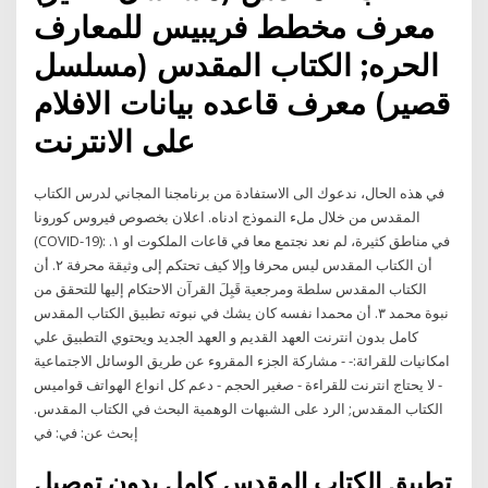
معرف مخطط فريبيس للمعارف
الحره; الكتاب المقدس (مسلسل
قصير) معرف قاعده بيانات الافلام
على الانترنت
‏ في هذه الحال،‏ ندعوك الى الاستفادة من برنامجنا المجاني لدرس الكتاب
المقدس من خلال ملء النموذج ادناه. اعلان بخصوص فيروس كورونا
(COVID-19): في مناطق كثيرة، لم نعد نجتمع معا في قاعات الملكوت او ‏١.
أن الكتاب المقدس ليس محرفا وإلا كيف تحتكم إلى وثيقة محرفة ‏٢. أن
الكتاب المقدس سلطة ومرجعية قَبِلَ القرآن الاحتكام إليها للتحقق من
نبوة محمد ‏٣. أن محمدا نفسه كان يشك في نبوته تطبيق الكتاب المقدس
كامل بدون انترنت العهد القديم و العهد الجديد ويحتوي التطبيق علي
امكانيات للقرائة:- - مشاركة الجزء المقروء عن طريق الوسائل الاجتماعية
- لا يحتاج انترنت للقراءة - صغير الحجم - دعم كل انواع الهواتف قواميس
الكتاب المقدس; الرد على الشبهات الوهمية البحث في الكتاب المقدس.
إبحث عن: في: في
تطبيق الكتاب المقدس كامل بدون توصيل