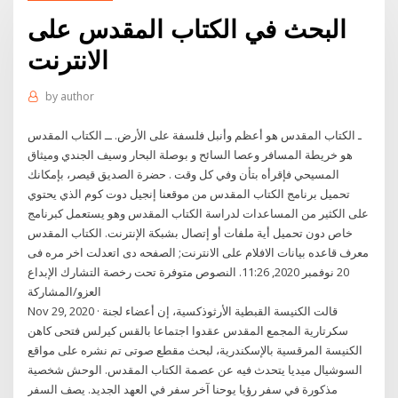
البحث في الكتاب المقدس على
الانترنت
by
author
ـ الكتاب المقدس هو أعظم وأنبل فلسفة على الأرض. ــ الكتاب المقدس
هو خريطة المسافر وعصا السائح و بوصلة البحار وسيف الجندي وميثاق
المسيحي فإقرأه بتأن وفي كل وقت . حضرة الصديق قيصر، بإمكانك
تحميل برنامج الكتاب المقدس من موقعنا إنجيل دوت كوم الذي يحتوي
على الكثير من المساعدات لدراسة الكتاب المقدس وهو يستعمل كبرنامج
خاص دون تحميل أية ملفات أو إتصال بشبكة الإنترنت. الكتاب المقدس
معرف قاعده بيانات الافلام على الانترنت; الصفحه دى اتعدلت اخر مره فى
20 نوفمبر 2020,‏ 11:26. النصوص متوفرة تحت رخصة التشارك الإبداع
العزو/المشاركة
Nov 29, 2020 · قالت الكنيسة القبطية الأرثوذكسية، إن أعضاء لجنة
سكرتارية المجمع المقدس عقدوا اجتماعا بالقس كيرلس فتحى كاهن
الكنيسة المرقسية بالإسكندرية، لبحث مقطع صوتى تم نشره على مواقع
السوشيال ميديا يتحدث فيه عن عصمة الكتاب المقدس. الوحش شخصية
مذكورة في سفر رؤيا يوحنا آخر سفر في العهد الجديد. يصف السفر