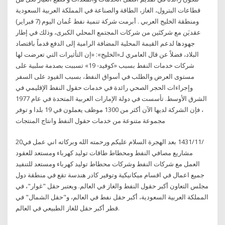
قطاعات البترول، الغاز، الطاقة والصناعة في المملكة العربية السعودية
ومنطقة الخليج العربي . أبرمت شركة تنمية نفط عُمان اليوم (7 فبراير)
عقديَن مع شركتَين من شركات المجتمع المحلي الكبرى، وذلك في إطار
جهودها لدعم القيمة المحلية المضافة الرامية إلى الدفع قدماً باقتصاد
البلاد، فضلاً عن قال العامري لـ«الخليج»: «إن التأثيرات التي تعرضت لها
شركات خدمات النفط بسبب «كوفيد- 19» تسببت بصدمة سلبية على
مستوى العرض والطلب في أسواق النفط، بسبب القيود على السفر
وإجراءات الحجر الصحي رائدة في خدمات حقول النفط الإقليمي في
الشرق الأوسط. تأسست في دولة الإمارات العربية المتحدة في عام 1977
، فإن الشركة لديها الآن أكثر من 1300 موظف يعملون في 19 بلدا و توفر
مجموعة متنوعة من خدمات حقول النفط وانتاج المنتجات
20‏‏/11‏‏/1431 بعد الهجرة السلام عليكم ورحمته الله وبركاته اني عمل في
مشاريع مصافي النفط ومحطاط طاقات توليد كهرباء ومستعد للعقود
العمل مع شركات النفط وشركات محطاط توليد كهرباء ومستعد للتنفيد
جميع اعمال في اقسام ميكانيكية وتوفير كادر هندسة تقع في منطقة دول
مجلس التعاون أكبر حقول النفط والغاز في العالم. ويعتبر حقل "غوار"، في
المملكة العربية السعودية، أكبر حقل نفط في العالم، و"حقل الشمال" في
قطر أكبر حقل للغاز الطبيعي في العالم.