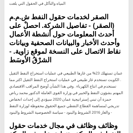
المياه والتآكل في الحقول التي بلغت
الصقر لخدمات حقول النفط ش.م.م
(الصقر) - تفاصيل الشركة. احصلْ على
أحدث المعلومات حول أنشطة الأعمال
وأحدث الأخبار والبيانات الصحفية وبيانات
نقاط الاتصال على النسخة لموقع زاوية. -
الشرْقُ الأوسَط
عمان تستهلك 23% من غازها الطبيعي في عمليات استخراج النفط الثقيل
. الكويت تستخدم غاز طبيعي في عمليات استخراج النفط الثقيل اكثر مما
تستخدم في انتاج الكهرباء . وفي هذا الشأن أوضح المراقب الاقتصادي
المهتم بشؤون النفط والخبير في وزارة القوى العاملة الدكتور محمد رياض
حمزة أن تبني إستراتيجية عمان 2020 سيؤدي إلى إحداث انخفاض
تدريجي لمساهمة القطاع النفطي جميع الحقوق محفوظة لوزارة النفط
والغاز 2016 الشروط والبنود - سياسة الخصوصية الشروط والبنود -
وظائف وظائف في مجال خدمات حقول