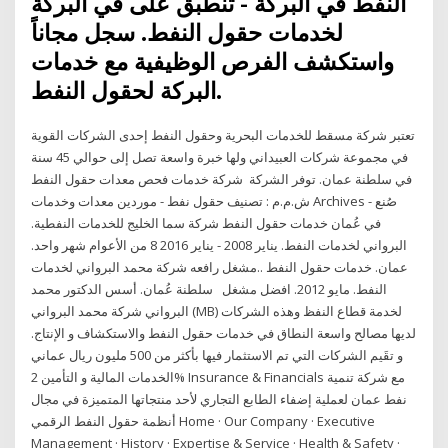
النفط في البركة - تنطبق على في البركة
لخدمات حقول النفط. سجل مجاناً
واستكشف الفرص الوظيفية مع خدمات
البركة لحقول النفط.
تعتبر شركة مسقط للخدمات البحرية وحقول النفط إحدى الشركات القوية
في مجموعة شركات العبيداني ولها خبرة واسعة تصل إلى حوالي 45 سنة
في سلطنة عمان. توفر الشركة شركة خدمات فحص معدات حقول النفط
ش.م.م : تصنيف حقول نفط - موردين معدات وخدمات Archives - صُنع
في عُمان خدمات حقول النفط شركة سما الخليج للخدمات النفطية.
البرواني لخدمات النفط. ‏يناير 2008 - ‏يناير 2016 8 من الأعوام شهر واحد.
عمان. خدمات حقول النفط ..مشغل رافعه شركة محمد البرواني لخدمات
النفط. ‏مايو 2012. افضل مشغل سلطنة عُمان. أسس الدكتور محمد
البرواني شركة محمد البرواني (MB) لخدمة قطاع النفظ وهذه الشركات
لديها مصالح واسعة النطاق في خدمات حقول النفط والاستكشاف و الإنتاج.
و تقَيم الشركات التي تم الاستثمار فيها بأكثر من 500 مليون ريال عماني
الخدمات المالية و التأمين 2% Insurance & Financials مع شركة تنمية
نفط عمان لعملية إضفاء الطابع التجاري لأحد منتجاتها المتميزة في مجال
أنظمة حقول النفط الرقمي Home · Our Company · Executive
Management · History · Expertise & Service · Health & Safety ·