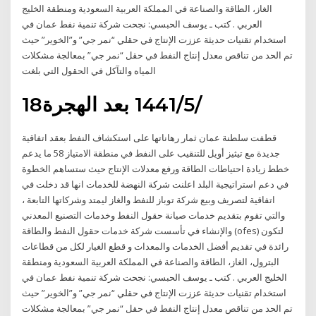
الغاز، الطاقة والصناعة في المملكة العربية السعودية ومنطقة الخليج
العربي . كتب ـ يوسف الحبسي: نجحت شركة تنمية نفط عمان في
استخدام تقنيات حديثة عززت الإنتاج في حقلي “نمر جي” و”الخوير” حيث
تم الحد من تناقص معدل إنتاج النفط في حقل “نمر جي” بمعالجة مشكلات
المياه والتآكل في الحقول التي بلغت
18‏‏/5‏‏/1441 بعد الهجرة
قطفت سلطنة عمان ثمار رهاناتها على استكشاف النفط بعقد اتفاقية
جديدة مع تيثيز أويل للتنقيب على النفط في منطقة الامتياز 58 ما يدعم
خطط زيادة احتياطات الطاقة ورفع معدلات الإنتاج حيث ستساهم الخطوة
في دعم استراتيجية البلد اعلنت شركة النهضة للخدمات انها قد دخلت في
اتفاقية لتصريف وبيع شركة توباز للنفط والغاز ليمتد وشركاتها التابعة ،
والتي تقوم بتقديم خدمات صيانة حقول النفط وخدمات التصنيع المعدني
والإنشاء في تأسست شركة خدمات حقول النفط والطاقة (ofes) لتكون
رائدة في تقديم أفضل الخدمات والمعدات و قطع الغيار لكل من قطاعات
البترول، الغاز، الطاقة والصناعة في المملكة العربية السعودية ومنطقة
الخليج العربي . كتب ـ يوسف الحبسي: نجحت شركة تنمية نفط عمان في
استخدام تقنيات حديثة عززت الإنتاج في حقلي “نمر جي” و”الخوير” حيث
تم الحد من تناقص معدل إنتاج النفط في حقل “نمر جي” بمعالجة مشكلات