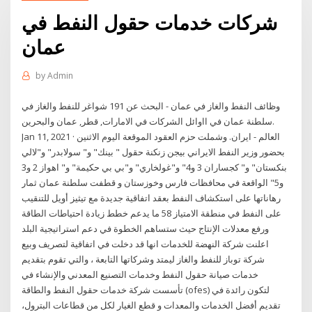
شركات خدمات حقول النفط في
عمان
by
Admin
وظائف النفط والغاز في عمان - البحث عن 191 شواغر للنفط والغاز في
سلطنة عمان في ااوائل الشركات في الامارات, قطر, عمان والبحرين.
Jan 11, 2021 · العالم - ايران. وشملت حزم العقود الموقعة اليوم الاثنين
بحضور وزير النفط الايراني بيجن زنكنة حقول " بينك" و" سولابدر" و"لالي
بنكستان" و" كجساران 3 و4" و"غولخاري" و"بي بي حكيمة" و" اهواز 2 و3
و5" الواقعة في محافظات فارس وخوزستان و قطفت سلطنة عمان ثمار
رهاناتها على استكشاف النفط بعقد اتفاقية جديدة مع تيثيز أويل للتنقيب
على النفط في منطقة الامتياز 58 ما يدعم خطط زيادة احتياطات الطاقة
ورفع معدلات الإنتاج حيث ستساهم الخطوة في دعم استراتيجية البلد
اعلنت شركة النهضة للخدمات انها قد دخلت في اتفاقية لتصريف وبيع
شركة توباز للنفط والغاز ليمتد وشركاتها التابعة ، والتي تقوم بتقديم
خدمات صيانة حقول النفط وخدمات التصنيع المعدني والإنشاء في
تأسست شركة خدمات حقول النفط والطاقة (ofes) لتكون رائدة في
تقديم أفضل الخدمات والمعدات و قطع الغيار لكل من قطاعات البترول،