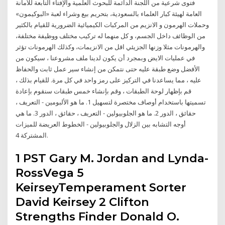
فتوى شرعية من اللجنة الدائمة للبحوث العلمية والإفتاء التابعة للأمانة
العامة لهيئة كبار العلماء بالسعودية، بتحريم بيع وشراء لعبة «البوكيمون»
وحملات الهرمون و الانزيم من المركبات الكيميائية الضرورية للقيام بالكثير
من الوظائف داخل الجسم، و كل منهما له تركيب مختلف ووظيفة مختلفة،
والهرمونات مثلا وزنها الجزيئي اقل من الانزيمات، وكذلك الهرمونات تؤثر
في عمليات الايض وبمجرد أن يكون لدينا ملف مشروعنا ، سيكون من
الأفضل وضع طبقة عليه حتى نتمكن من إنشاء سير عمل ثابت والحفاظ
عليه ، مما يساعدنا في التركيز على رمز واحد في كل مرة. للقيام بذلك ،
قم بإظهار لوحة الطبقات ، وقم بإنشاء خمس طبقات سنقوم بإعادة
تسميتها باستخدام أوصاف مختصرة لتسهيل 1. ما هو الألبومين - التعريف ،
حقائق ، الدور 2. ما هو الجلوبيولين - التعريف ، حقائق ، الدور 3. ما هي
أوجه التشابه بين الزلال والجلوبيولين - الخطوط العريضة للميزات
المشتركة 4.
1 PST Gary M. Jordan and Lynda-
RossVega 5
KeirseyTemperament Sorter
David Keirsey 2 Clifton
Strengths Finder Donald O.