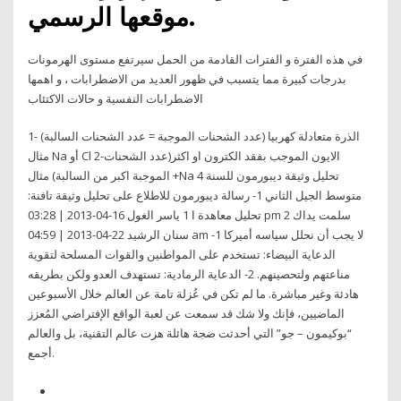
موقعها الرسمي.
في هذه الفترة و الفترات القادمة من الحمل سيرتفع مستوى الهرمونات
بدرجات كبيرة مما يتسبب في ظهور العديد من الاضطرابات ، و اهمها
الاضطرابات النفسية و حالات الاكتئاب
1- الذرة متعادلة كهربيا (عدد الشحنات الموجبة = عدد الشحنات السالبة)
مثال Na أو Cl 2-الايون الموجب بفقد الكترون او اكثر(عدد الشحنات
الموجبة اكبر من السالبة) مثال +Na تحليل وثيقة ديبورمون للسنة 4
متوسط الجيل الثاني 1- رسالة ديبورمون للاطلاع على تحليل وثيقة تافنة:
تحليل معاهدة ا 1 ياسر الغول 16-04-2013 | 03:28 pm سلمت يداك 2
سنان الرشيد 22-04-2013 | 04:59 am لا يجب أن نحلل سياسه أميركا 1-
الدعاية البيضاء: تستخدم على المواطنين والقوات المسلحة لتقوية
مناعتهم ولتحصينهم. 2- الدعاية الرمادية: تستهدف العدو ولكن بطريقه
هادئة وغير مباشرة. ما لم تكن في عُزلة تامة عن العالم خلال الأسبوعين
الماضيين، فإنك ولا شك قد سمعت عن لعبة الواقع الإفتراضي المُعزز
“بوكيمون – جو” التي أحدثت ضجة هائلة هزت عالم التقنية، بل والعالم
أجمع.