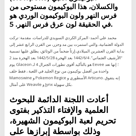
والكسلان، هذا البوكيمون مستوحى من
فرس النهر ولون البوكيمون الوردي هو
في الحقيقة لون عرق فرس النهر. 5.
محمد علي أحمد- المركز الكردي السويدي للدراسات. مقدمة: تركت
الدولة العثمانية، والتي استمرت بين مد وجزر، من القرن الرابع عشر إلى
بداية القرن العشرين الميلادي،إرثاً ضخماً من الوثائق، يطلق عليها تسمية
“الأرشيف العثماني”. 4‏‏/6‏‏/1442 بعد الهجرة 28‏‏/5‏‏/1442 بعد الهجرة منذ 2
يوم Glaceon هو بالتأكيد أقوى تطورات الجنرال 4 لـ Eevee ؛ إنها تعد
واحدة من أفضل بوكيمون من نوع الجليد في اللعبة ، فقط خلف
Mamoswine و Pokemon Regice الأسطوري و Articuno. إنه يتفوق
على أمثال Weavile و Jynx بكل سهولة.
أعادت اللجنة الدائمة للبحوث
العلمية والإفتاء التذكير بفتوى
تحريم لعبة البوكيمون الشهيرة،
وذلك بواسطة إبرازها على