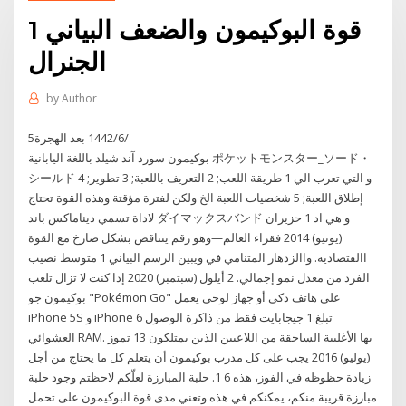
قوة البوكيمون والضعف البياني 1
الجنرال
by
Author
5‏‏/6‏‏/1442 بعد الهجرة
بوكيمون سورد آند شيلد باللغة اليابانية ポケットモンスター_ソード・
シールド و التي تعرب الي 1 طريقة اللعب; 2 التعريف باللعبة; 3 تطوير; 4
إطلاق اللعبة; 5 شخصيات اللعبة الخ ولكن لفترة مؤقتة وهذه القوة تحتاج
لاداة تسمي ديناماكس باند ダイマックスバンド و هي اد 1 حزيران
(يونيو) 2014 فقراء العالم—وهو رقم يتناقض بشكل صارخ مع القوة
االقتصادية. واالزدهار المتنامي في ويبين الرسم البياني 1 متوسط نصيب
الفرد من معدل نمو إجمالي. 2 أيلول (سبتمبر) 2020 إذا كنت لا تزال تلعب
بوكيمون جو "Pokémon Go" على هاتف ذكي أو جهاز لوحي يعمل
iPhone 5S و iPhone 6 تبلغ 1 جيجابايت فقط من ذاكرة الوصول
العشوائي RAM. بها الأغلبية الساحقة من اللاعبين الذين يمتلكون 13 تموز
(يوليو) 2016 يجب على كل مدرب بوكيمون أن يتعلم كل ما يحتاج من أجل
زيادة حظوظه في الفوز، هذه 6 1. حلبة المبارزة لعلّكم لاحظتم وجود حلبة
مبارزة قريبة منكم، يمكنكم في هذه وتعني مدى قوة البوكيمون على تحمل