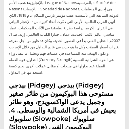
عصبة الأمم (بالإنجليزية: League of Nations؛ بالفرنسية: Société des
Nations؛ بالإسبانية: Sociedad de Naciones) هي إحدى المنظمات
الدولية السابقة التي تأسست عقب مؤتمر باريس للسلام عام 1919، الذي
أنهى الحرب العالمية الأولى التي دمّرت أنحاء كثيرة من • الإعجاز البياني
في القرآن الكريم، دراسة نظرية تطبيقية في الآيات المحكمات، عمار
ساسي، عالم الكتب الحديث، عمان، جدارا للكتاب العالمي، إربد، ط. 1،
2007م. التحليل الفني بدأ في العصور الحديثة وكان قد ظهر من أجل معرفة
تغيرات أسعار العملات وكل ما هو جديد في عالم التداول من خلال الإنترنت
و يكون الهدف منه المساعدة في عمليات فهم وتحليل ما يبقى وراء
التداول. قوة العملة (Currency Strength) هي القوة الشرائية النسبية
للعملة عند تداولها في منتجات أو مقابل عملات أخرى. تعلم كيفية
استخدامها في التداول.
بيدجي (Pidgey) بيدجي (Pidgey)
مستوحى هذا البوكيمون من طائر صغير
وجميل يدعى الواكسويدج، وهو طائر
يعيش في أمريكا الشمالية والوسطى. 4.
سلوبوك (Slowpoke) سلوبوك
(Slowpoke) البوكيمون الغبي