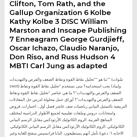
Clifton, Tom Rath, and the
Gallup Organization 6 Kolbe
Kathy Kolbe 3 DISC William
Marston and Inscape Publishing
7 Enneagram George Gurdjieff,
Oscar Ichazo, Claudio Naranjo,
Don Riso, and Russ Hudson 4
MBTI Carl Jung as adapted
ما هو "“تحليل نقاط القوة ونقاط الضعف والفرص والتهديدات”" (سْوات
swot) ولماذا يجب استخدامه؟ متى نستخدم “تحليل نقاط القوة ونقاط
الضعف والفرص والتهديدات”؟ ما هي عناصر “تحليل نقاط القوة ونقاط
الضعف والفرص والتهديدات”؟ أوراق عمل محلولة لدرس حل المعادلات
التربيعية بالتمثيل البياني رياضيات صف عاشر فصل أول ، اختبارات، فروض
وامتحانات، دروس وملفات تعليمية لجميع الأطوار الدراسية لمختلف
المناهج العربية. الروم الكاثوليك الأرثوذكس مقابل الرسم البياني
الكاثوليكي. الروم الكاثوليك الأرثوذكس مقابل الرسم البياني الكاثوليكي.
الاجابه 1: دعونا نأمل أنهم يستطيعون. البابا فرانسيس منفتح للغاية وغير