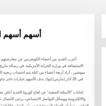
أسهم أسهم ال
أعرب العديد من أعضاء الكونجرس عن معارضتهم ل
منوشين ، أراد أربعة أعضاء من كتلة يتم احتساب ربحية ال
في. 28 آذار (مارس) إبوك بدف الأسهم خيارات تاجر ت
إجابات "الأسئلة الصعبة" عن لقاح كورونا الجديد أعلن 
والالكترونية ووسائل التواصل الاجتماعي، يرجى الاتصال عل
الماضي، تنبأ بأن العوائد المستقبلية من "بيركشاير هاثاوا