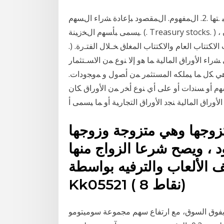
ﺃﺴﻬﻡ ﺍﻝﺨﺯﻴﻨﺔ. ﻭﻤﺭﺍﻗﺒ .ﺘﻬﺎ .2. ﺍﻝﻤﻔﻬﻭﻡ. ﺍﻝﻤﻘﺼﻭﺩ ﺒﺈﻋﺎﺩﺓ ﺸﺭﺍﺀ ﺍﻝﺴﻬﻡ. (. Share repurchase. ) ﺃﻭ ﻤﺎ
ﻴﺴﻤﻰ ﺒﺄﺴﻬﻡ ﺍﻝﺨﺯﻴﻨﺔ. (. Treasury stocks. ) ، ﻫﻭ ﻗﻴﺎﻡ ﺍﻝﺸﺭﻜﺔ ﺒﺈﻋﺎﺩﺓ ﺸﺭﺍﺀ ﺃﺴﻬﻤﻬﺎ ﻤﻥ ﺍﻝﺴﻭﻕ . ﻭﻴﻤﻜﻥ
 ﺍﻷﺴﻬﻡ ﻟﺸﺭﻜﺎﺕ ﺍﻻﻜﺘﺘﺎﺏ ﺍﻟﻌﺎﻡ ﻭﺍﻻﻜﺘﺘﺎﺏ ﺍﻟﻤﻐﻠﻕ ﺨـﻼل ﺍﻟﻔﺘـﺭﺓ. (.
ﺍﺕ ﻓﻰ ﺸﺭﺍﺀ ﺍﻷﻭﺭﺍﻕ ﺍﻟﻤﺎﻟﻴﺔ ﻤﺎ ﻫﻭ ﺇﻻ ﻨﻭﻉ ﻤﻥ ﺍﻻﺴـﺘﺜﻤﺎﺭ
 ﻫﻲ ﻜل ﻤﺎ ﻴﻤﻠﻜﻪ ﺍﻟﻤﺴﺘﺜﻤﺭ ﻤﻥ ﺃﺼﻭل ﻭ ﻤﻭﺠﻭﺩﺍﺕ.
ﻡ ﺃﻭ ﺴﻨﺩﺍﺕ ﺃﻭ ﻋﻠﻰ ﺃﻱ ﻨﻭﻉ ﺃﺨﺭ ﻤﻥ ﺍﻷﻭﺭﺍﻕ ﻜﺎﻥ
ﻷﻭﺭﺍﻕ ﺍﻟﻤﺎﻟﻴﺔ ﻨﺠﺩ ﺍﻷﻭﺭﺍﻕ ﺍﻟﺘﺠﺎﺭﻴﺔ ﺃﻭ ﻤﺎ ﻴﺴﻤﻰ ﺃ
تزوجها وهي متزوجة وزوجها
، ويصح شرعا الزواج منها
 2016 في تصنيف الألعاب والترفيه بواسطة
Kk05521 ( 8 نقاط)
يفوق السوق، مع ارتفاع سهم مجموعة سوميتومو