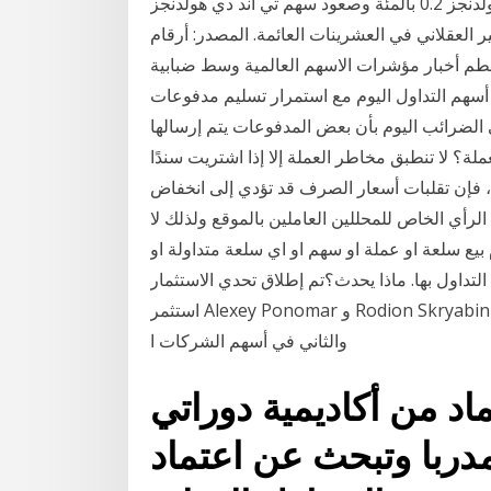
ميتسوي المالية 0.3 بالمئة وصعود سهم داي-ايتشي لايف هولدنجز 0.2 بالمئة وصعود سهم تي آند دي هولدنجز
غير العقلاني في العشرينات العائمة. المصدر: أرقام
ر تحطم أخبار مؤشرات الاسهم العالمية وسط ضبابية
ل الانتخابات الامريكية. أكتوبر 26, 2020 أخبار أسهم التداول اليوم مع استمرار تسليم مدفوعات
فعي الضرائب اليوم بأن بعض المدفوعات يتم إرسالها
ة؟ لا تنطبق مخاطر العملة إلا إذا اشتريت سندًا
ك، فإن تقلبات أسعار الصرف قد تؤدي إلى انخفاض
الرأي الخاص للمحللين العاملين بالموقع ولذلك لا
 بيع سلعة او عملة او سهم او اي سلعة متداولة او
التداول بها. ماذا يحدث؟تم إطلاق تحدي الاستثمار Lifehacker و Tinkoff في ربيع عام 2019. في مايو ،
استثمر Alexey Ponomar و Rodion Skryabin 100000 روبل لكل منهما: الأول في الذهب والأموال ،
والثاني في أسهم الشركات ا
اد من أكاديمية دوراتي
دربا وتبحث عن اعتماد