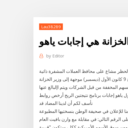
Lau38289
خزانة هي إجابات ياهو
by
Editor
حظر مشاع على محافظ العملات المشفرة ذاتية
الاستضافة في وزارة الخزانة الأمريكية. في رسالة بتاريخ 9 كانون الأول (ديسمبر) موجهة إلى وزير الخزانة
سهم المخففة من قبل الشركات ويتم اإلبالغ عنها
داول ياهو إجابات برنامج نتيجتين الربح أرخص روابط
نأسف لكم أن لدينا المضاد قد
معنا للإعلان في صحيفة الوطن بنسختيها المطبوعة
ى الرقم التالي: في مقابلة مع وارن بافيت العام
ي" ومن سوق الأسهم الأمريكية ككل، ستكون "قريبة