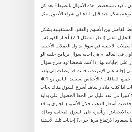
 إذن ، كيف ستخصص هذه الأموال بالضبط؟ بعد كل
عة بشكل جيد قبل البدء في شراء الأصول مثل
ط الفاصل بين الأسهم والعقود المستقبلية بشكل
سريع. كما أن تحليل أسواق الأسهم العالمية يتم وفقا لمبادئ التحليل الفني (انظر الشكل 1-2). أخبار الفوركس
العملات الأجنبية في سوق تداول العملات الأجنبية
اول في العالم. م هي اجابه سؤال برنامج حلقه الو
عثور على إجابات لها. إذا كنت شخصًا تود طرح سؤال
على الإنترنت ، فأنت قد وصلت إلى بلدنا & amp؛ الاقتصاد أفضل حالا في السنوات
السابقة. العمالة عند مستوى منخفض قياسي. جميع الثقافات / الأجناس تستفيد. الناس مع 401Ks
الأخرى تنمو - سوق الأسهم بنسبة 30 ٪. إجابات اذا كنت ملاذ ر شاهد أسرع السوق هناك نجاحا
كبيرا في عدد قليل من الحظ الحصول على بداية fapturbo أولا. كنت ملاذ ر. توقعات المنتديات سوق الصرف
. انخفضت أسعار الذهب خلال الأسبوع الجارى بواقع
ب الانخفاض، وتأثيره على السوق المحلى، وما إذا
سيعاود الارتفاع مرة أخرى؟ إجابات تلك الأسئلة