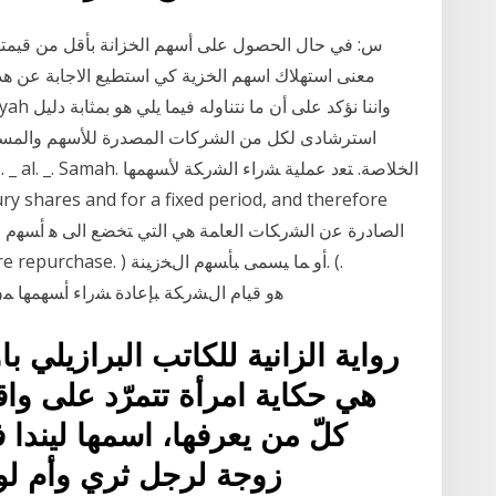
س: في حال الحصول على أسهم الخزانة بأقل من قيمتها
معنى استهلاك اسهم الخزية كي استطيع الاجابة عن هذا 
استرشادى لكل من الشركات المصدرة للأسهم والمستث
Treasury stocks. ) ، ﻫﻭ ﻗﻴﺎﻡ ﺍﻝﺸﺭﻜﺔ ﺒﺈﻋﺎﺩﺓ ﺸﺭﺍﺀ ﺃﺴﻬﻤﻬﺎ ﻤﻥ ﺍﻝﺴﻭﻕ . ﻭﻴﻤﻜﻥ ﺍﻝﻨﻅﺭ
رواية الزانية للكاتب البرازيلي با
هي حكاية امرأة تتمرّد على واق
كلّ من يعرفها، اسمها ليندا 
زوجة لرجل ثري وأم لول