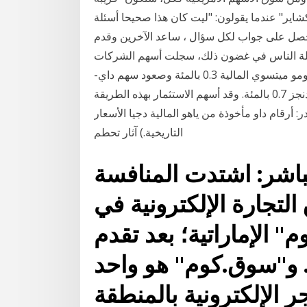
كشاير" عندما يقولون: "ليت كان هذا صحيحا أسئلة
واحصل على جواب لكل سؤال ، ساعد الآخرين وقدم
لة الناس في غضون ذلك، سجلت أسهم الشركات
المالية أداء يفوق السوق، مع ارتفاع سهم مجموعة سوميتومو ميتسوي المالية 0.3 بالمئة وصعود سهم داي-
ايتشي لايف هولدنجز 0.2 بالمئة وصعود سهم تي آند دي هولدنجز 0.7 بالمئة. وقد أسهم الاستثمار بهذه الطريقة
: أرقام داو مأخوذة من ياهو المالية دجيا الأسعار
التاريخية.) آثار تحطم
اشر: اشتدت المنافسة
تجارة الإلكترونية في
الإماراتية؛ بعد تقدم
ا. و"سوق.كوم" هو واحد
ر الإلكترونية بالمنطقة