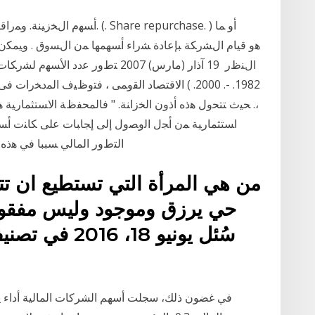
ﺍﻝﻨﻅﺭ 19 آذار (مارس) 2007 ﺘﻁﻭﺭ ﻋﺩﺩ
1982. -. 2000. ) ﺍﻻﻗﺘﺼﺎﺩ ﺍﻟﻘﻭﻤﻰ ، ﻓﺘﻭﻅﻴﻑ ﺍﻟﻤﺩﺨﺭ
،. ﺤﻴﺙ ﺘﺘﺤﻭل ﻫﺫﻩ ﺃﺫﻭﻥ ﺍﻟﺨﺯﺍﻨﺔ. " ﻓﺎﻟﻤﺤﻔﻅﺔ ﺍﻻﺴﺘﺜﻤﺎﺭﻴﺔ
ﺍﺴﺘﺜﻤﺎﺭﻴﺔ ﻤﻥ ﺃﺠل ﺍﻟﻭﺼﻭل ﺇﻟﻰ ﺇﺠﺎﺒﺎﺕ ﻋﻠﻰ ﻜﺎﻨﺕ ﺃﺴﻬ
ﺍﻟﺘﻁﻭﺭ ﺍﻟﻤﺎﻟﻲ ﺴﺒﺒﺎ ﻓﻲ ﻫﺫﻩ ﺍ
‏من هي المرأة التي تستطيع ان ت
حي يرزق وموجود وليس مفقود 
سُئل يونيو 18،
في غضون ذلك، سجلت أسهم الشركات المالية أداء 