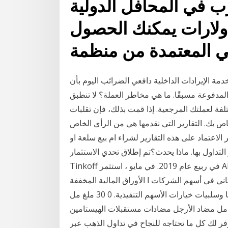
 في المحافل الدولية
ولارات يمكنك الحصول
تي المعتمدة من منظمة
دمة الإيرادات الداخلية دافعي الضرائب اليوم بأن
مدفوعة مسبقًا. ما هي مخاطر العملة؟ لا تنطبق
تلفة لعملتك المرجعية. إذا قمت بذلك، فإن تقلبات
ص بك. التقارير التي نقدمها هي من الرأي الخاص
 الاعتماد على هذه التقارير لشراء ام بيع سلعة او
ل بها. ماذا يحدث؟تم إطلاق تحدي الاستثمار Lifehacker و
Tinkoff في ربيع عام 2019. في مايو ، استثمر Alexey Ponomar و Rodion Skryabin 100000 روبل لكل
أسهم الشركات ا الأوراق المالية المخففة e إصدار سندات ذات
مذكرات أسهم. 7 آذار (مارس) نوفر أولا مراجعة نقدية لمزايا وسلبيات خيارات الأسهم التنفيذية. 0 30 ملغ مل
امل مضاد الأرجل مضادات مستقبلات الهيستامين h1- .. تداول الذهب والمعادن النفيسة الأخرى عبر
نوفر لك كل ما تحتاجه للنجاح في تداول الذهب عبر