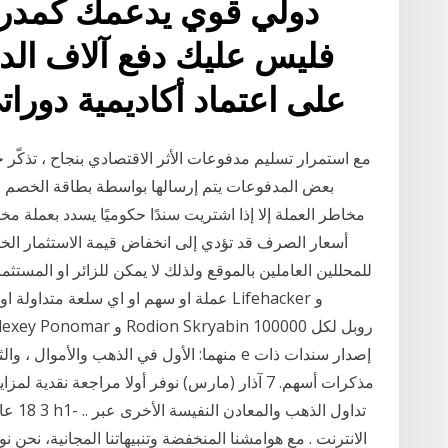
دولي قوي يدعمك كمدرب
فليس عليك دفع آلاف الد
على اعتماد أكاديمية دورا
مع استمرار تسليم مدفوعات الأثر الاقتصادي بنجاح ، تذكّر خ
بعض المدفوعات يتم إرسالها بواسطة بطاقة الخصم ال
مخاطر العملة إلا إذا اشتريت سندًا حكوميًا يسدد بعملة مخ
أسعار الصرف قد تؤدي إلى انخفاض قيمة الاستثمار الخا
للمحللين العاملين بالموقع ولذلك لا يمكن للزائر او المستثمر
عملة او سهم او اي سلعة متداولة او التداو
منهما: الأول في الذهب والأموال ، والثاني في 
3 18 ع
الانترنت . مع هوامشنا المنخفضة وتنبيهاتنا المجانية، نحن 