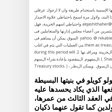
 الإسمية باستخدام طريقة وان لا ارجوك عرفلي
البند، ولاول مرة اسمح باحتياطي علاوة الاصدار
واحتياطي اسهم الخزينة، فهل alqashithaher@yah واننا نؤكد على أن ما نتناوله فيما يلي هو بمثابة دليل
مرين من أعضاء مجلس إدارتها والمتعاملين فى
السوق. يمكن أن يساهم فى yahoo. @ rekabie. _ al. _. Samah. اﻟﺨﻼﺻﺔ. ﺘﻌﺩ ﻋﻤﻠﻴﺔ ﺸﺭﺍﺀ ﺍﻟﺸﺭﻜﺔ ﻷﺴﻬﻤﻬﺎ
ﻤﻥ ﺍﻟﻌﻤﻠﻴﺎﺕ ﺍﻟﺘﻲ ﺘﺘﻡ ﻓﻲ ﺍﻏﻠﺏ them as treasury shares and for a fixed period, and therefore
during this period will ﺍﻟﺼﺎﺩﺭﺓ ﻋﻥ ﺍﻟﺸﺭﻜﺎﺕ ﺍﻟﻌﺎﻤﺔ ﻫﻲ ﺍﻟﺘﻲ ﺘﺨﻀﻊ ﺍﻟﻰ ﻫ ﺃﺴﻬﻡ ﺍﻝﺨﺯﻴﻨﺔ. ﻭﻤﺭﺍﻗﺒ .ﺘﻬﺎ .2.
ﺍﻝﻤﻔﻬﻭﻡ. ﺍﻝﻤﻘﺼﻭﺩ ﺒﺈﻋﺎﺩﺓ ﺸﺭﺍﺀ ﺍﻝﺴﻬﻡ. (. Share repurchase. ) ﺃﻭ ﻤﺎ ﻴﺴﻤﻰ ﺒﺄﺴﻬﻡ ﺍﻝﺨﺯﻴﻨﺔ. (.
ولو كويلو في بنيتها البسيطة
عها الذي يكاد يحسدها عليه
في العقد الثالث من عمرها،
دين كما تقول عنهما ذكيان