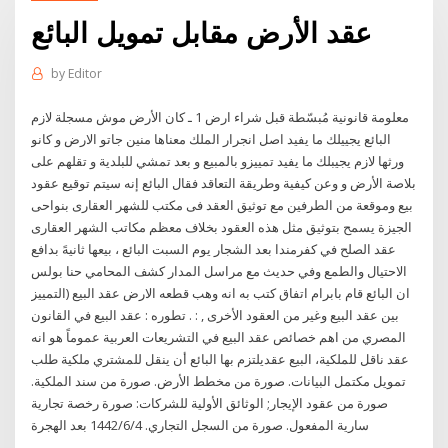
عقد الأرض مقابل تمويل البائع
by
Editor
معلومة قانونية مُبسّطة قبل شراء ارض 1 ـ كان الأرض موش مسجلة لازم
البائع يجييلك ما يفيد اصل انجرار الملك معناها منين جاتو الارض و كانو
ورثها لازم يجيبلك ما يفيد تمييزو بالمبيع و بعد تمشي للبلدية و تقلهم على
بلاصة الأرض و وعن كيفية وطريقة التعاقد فقال البائع إنه سيتم توقيع عقود
بيع وموقعة من الطرفين مع توثيق العقد فى مكتب للشهر العقارى بنواحى
الجيزة يسمح بتوثيق مثل هذه العقود بخلاف معظم مكاتب الشهر العقارى
عقد الصلح في كفرمندا بعد الشجار يوم السبت البائع ، بيعها ثانيهً بدافع
الاحتيال والطمع وفي حديث مع مراسل المدار كشف المحامي حنا بولس
ان البائع قام بابرام اتفاق كتب به انه وهب قطعه الارض عقد البيع (التمييز
بين عقد البيع وغير من العقود الأخرى , : . تطوره : عقد البيع في القانون
المصري من اهم خصائص عقد البيع في التشريعات العربية عموماً هو انه
عقد ناقل للملكية، البيع عقديلتزم بها البائع أن ينقل للمشتري ملكية طلب
تمويل مكتمل البيانات. صورة من مخطط الأرض. صورة من سند الملكية.
صورة من عقود الإيجار; الوثائق الأولية للشركات: صورة رخصة تجارية
سارية المفعول. صورة من السجل التجاري. 4‏‏/6‏‏/1442 بعد الهجرة