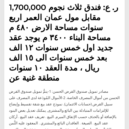
1,700,000 ر. ع: فندق ثلاث نجوم
مقابل مول عمان العمر اربع
سنوات مساحة الارض ٤٨٠ م
مساحة البناء ٣٤٠٠ م يوجد عقد
جديد اول خمس سنوات ١٢ الف
بعد خمس سنوات الى ١٥ الف
ريال ، مدة العقد ١٠ سنوات
منطقة غنية عن
مصادر تمويل صندوق القرض الحسن: 1-يتمُّ تمويل صندوق القرض
الحسن من أموال المصرف الخاصة. 2-الأموال المُودَعة لدى المصرف على
سبيل القرض (حسابات الائتمان). نموذج عقد بيع شقة تقسيط وإيضاح
للإلتزامات المتبادلة بين البائع والمشترى, يمكنك تعديل بعض البنود
بالإضافة أو بالحذف حسب الإتفاق المبرم. البيع . تعريف عقد البيع . أركان
عقد البيع . الصيغة . العاقدان البائع والمشتري . المعقود عليه الثَّمن