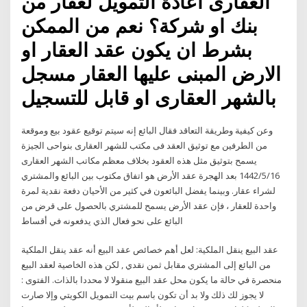
العقارى اعادة التمويل لعقار من
بنك او شركة؟ نعم من الممكن
بشرط ان يكون عقد العقار او
الارض المبنى عليها العقار مسجل
بالشهر العقارى او قابل للتسجيل
وعن كيفية وطريقة التعاقد فقال البائع إنه سيتم توقيع عقود بيع وموقعة
من الطرفين مع توثيق العقد فى مكتب للشهر العقارى بنواحى الجيزة
يسمح بتوثيق مثل هذه العقود بخلاف معظم مكاتب الشهر العقارى
16‏‏/5‏‏/1442 بعد الهجرة عقد الأرض هو اتفاق مكتوب بين البائع والمشتري
لشراء عقار. وبينما يفضل البائعون في كثير من الأحيان دفعة نقدية لمرة
واحدة للعقار ، فإن عقد الأرض يسمح للمشتري بالحصول على قرض من
البائع على نحو فعال الذي يدفعونه في أقساط
عقد البيع ينقل الملكية: لعل أهم خصائص عقد البيع أنه عقد ينقل الملكية
من البائع إلى المشتري مقابل ثمن نقدي , لكن هذه الخاصية لعقد البيع
منحصرة في حالة ما يكون محل عقد البيع منقولا لا محددا بالذات. الفتوى :
لا يجوز لك ذلك ولا بد أن تكون باسم بيت التمويل الكويتي وإلا صارت