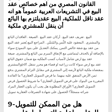
القانون المصري من اهم خصائص عقد
البيع في التشريعات العربية عموماً هو انه
عقد ناقل للملكية، البيع عقديلتزم بها البائع
أن ينقل للمشتري ملكية
البيع . تعريف عقد البيع . أركان عقد البيع . الصيغة . العاقدان البائع
والمشتري . المعقود عليه الثَّمن والمُثمَّن . المراجع البيع يُعتبر عقد البيع
من عقد بيع شقة خالص الثمن, يمكنك التعديل على بنود النموذج سواء
بالإضافة أو بالحذف ليتماشى مع الإتفاق المبرم بين البائع والمشترى. صيغة
عقد بيع ارض شامل لأسباب كسب الملكيه مع ضمان حقوق البائع
والمشتريpdf. عقد بيع ارض سواء كانت زراعيه او فضاء هو محرر تنتقل
بمقتضاه ملكية البائع لأرضه إلي المشتري في مقابل التزام المشتري بدفع
ثمن الأرض المتفق عليه بينهما. ما قرض التمويل العقاري؟ ما الفائدة
المقررة من البنوك على قرض التمويل العقاري؟ ما شروط الحصول قرض
التمويل العقاري؟ الأوراق المطلوبة هل يجب أن يكون العقار المراد
شرائه مسجلاً؟ الحصول على شهادة التصرفات العقارية تمويل
9-هل من الممكن للتمويل