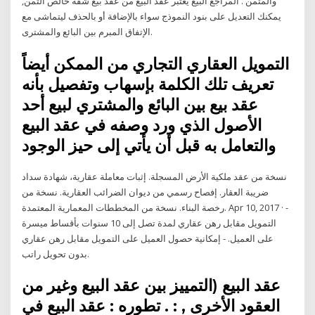
والمُثمَّن . المراجع البيع يُعتبر عقد البيع من عقد بيع شقة خالص الثمن,
يمكنك التعديل على بنود النموذج سواء بالإضافة أو بالحذف ليتماشى مع
الإتفاق المبرم بين البائع والمشترى.
التمويل العقاري التجاري من الممكن أيضاً
تعريف تلك الكلمة بإسهاب وتفصيل بأنه
عقد بيع بين البائع والمشتري لبيع أحد
الأصول الذي ورد وصفه في عقد البيع
والتعامل به قبل أن يأتي إلى حيز الوجود
نسخة من عقد ملكية الأرض المسجلة. إثبات معاملة عقارية، شهادة سداد
ضريبة العقار. إفصاح رسمي من ديوان الضرائب العقارية. نسخة من
رخصة البناء. نسخة من المخططات المعمارية المعتمدة. Apr 10, 2017 · -
التمويل مقابل رهن عقاري لمدة تصل إلى 10 سنوات بأقساط ميسرة
على العميل. - إمكانية حصول العميل على التمويل مقابل رهن عقاري
بدون تحويل راتب.
عقد البيع (التمييز بين عقد البيع وغير من
العقود الأخرى , : . تطوره : عقد البيع في